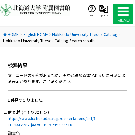
コ
ン
テ
FAQ
Japanese
ン
ツ
HOME
English HOME
Hokkaido University Theses Catalog
へ
home
chevron_right
chevron_right
chevron_right
Hokkaido University Theses Catalog Search results
ス
キ
ッ
プ
検索結果
文字コードの制約があるため、実際と異なる漢字あるいはヨミによ
る表示があります。ご了承ください。
1 件見つかりました。
伊藤,博 (イトウ,ヒロシ)
https://www.lib.hokudai.ac.jp/dissertations/list/?
FF=4&LANG=ja&ACCN=91960033510
論文名