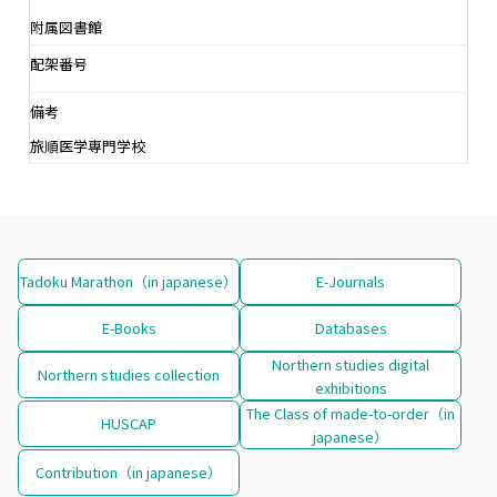
附属図書館
配架番号
備考
旅順医学専門学校
Tadoku Marathon（in japanese）
E-Journals
E-Books
Databases
Northern studies digital
Northern studies collection
exhibitions
The Class of made-to-order（in
HUSCAP
japanese）
Contribution（in japanese）