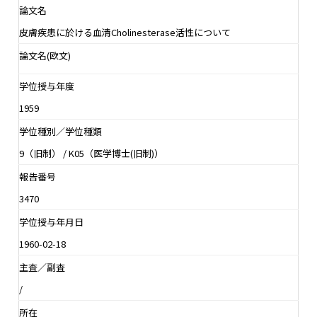
論文名
皮膚疾患に於ける血清Cholinesterase活性について
論文名(欧文)
学位授与年度
1959
学位種別／学位種類
9（旧制） / K05（医学博士(旧制)）
報告番号
3470
学位授与年月日
1960-02-18
主査／副査
/
所在