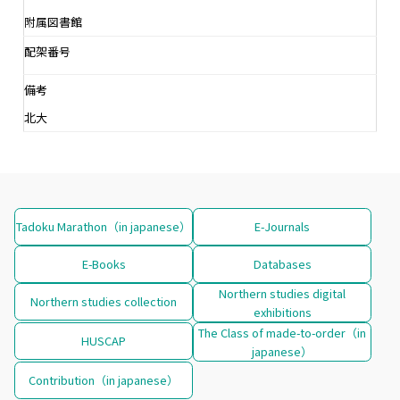
附属図書館
配架番号
備考
北大
Tadoku Marathon（in japanese）
E-Journals
E-Books
Databases
Northern studies digital
Northern studies collection
exhibitions
The Class of made-to-order（in
HUSCAP
japanese）
Contribution（in japanese）