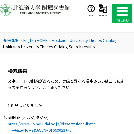
コ
ン
テ
FAQ
Japanese
ン
ツ
へ
HOME
English HOME
Hokkaido University Theses Catalog
ス
home
chevron_right
chevron_right
chevron_right
Hokkaido University Theses Catalog Search results
キ
ッ
プ
検索結果
文字コードの制約があるため、実際と異なる漢字あるいはヨミによ
る表示があります。ご了承ください。
1 件見つかりました。
岡田,正 (オカダ,タダシ)
https://www.lib.hokudai.ac.jp/dissertations/list/?
FF=4&LANG=ja&ACCN=91960023470