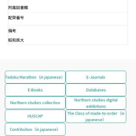
附属図書館
配架番号
備考
昭和医大
Tadoku Marathon（in japanese）
E-Journals
E-Books
Databases
Northern studies digital
Northern studies collection
exhibitions
The Class of made-to-order（in
HUSCAP
japanese）
Contribution（in japanese）