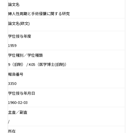
論文名
婦人性周期と手術侵襲に関する研究
論文名(欧文)
学位授与年度
1959
学位種別／学位種類
9（旧制） / K05（医学博士(旧制)）
報告番号
3350
学位授与年月日
1960-02-03
主査／副査
/
所在