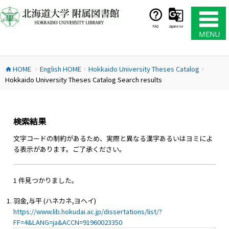
コ
ン
テ
FAQ
Japanese
ン
ツ
へ
HOME
English HOME
Hokkaido University Theses Catalog
ス
home
chevron_right
chevron_right
chevron_right
Hokkaido University Theses Catalog Search results
キ
ッ
プ
検索結果
文字コードの制約があるため、実際と異なる漢字あるいはヨミによ
る表示があります。ご了承ください。
1 件見つかりました。
羽金,与平 (ハネカネ,ヨヘイ)
https://www.lib.hokudai.ac.jp/dissertations/list/?
FF=4&LANG=ja&ACCN=91960023350