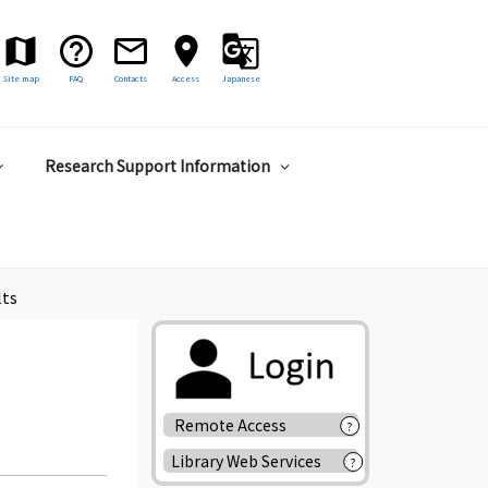
Site map
FAQ
Contacts
Access
Japanese
Research Support Information
lts
Remote Access
?
Library Web Services
?