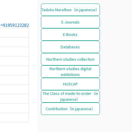
Tadoku Marathon（in japanese）
E-Journals
CN=91959123282
E-Books
Databases
Northern studies collection
Northern studies digital
exhibitions
HUSCAP
The Class of made-to-order（in
japanese）
Contribution（in japanese）