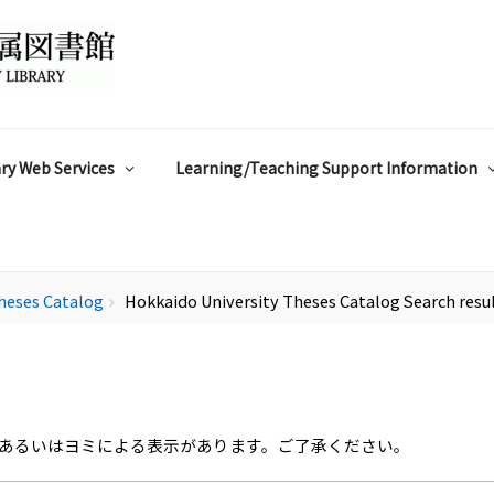
ry Web Services
Learning/Teaching Support Information
heses Catalog
Hokkaido University Theses Catalog Search resu
chevron_right
あるいはヨミによる表示があります。ご了承ください。