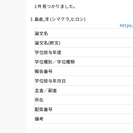
1 件見つかりました。
島倉,洋 (シマクラ,ヒロシ)
https
論文名
論文名(欧文)
学位授与年度
学位種別／学位種類
報告番号
学位授与年月日
主査／副査
所在
配架番号
備考