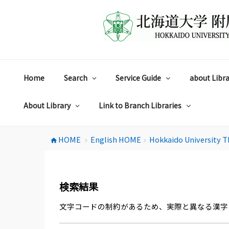
コ
ン
テ
ン
ツ
へ
ス
Home
Search
Service Guide
about Libra
キ
ッ
プ
About Library
Link to Branch Libraries
HOME
English HOME
Hokkaido University T
home
chevron_right
chevron_right
検索結果
文字コードの制約があるため、実際と異なる漢字