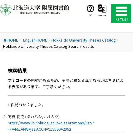
コ
ン
テ
FAQ
Japanese
ン
ツ
へ
HOME
English HOME
Hokkaido University Theses Catalog
ス
home
chevron_right
chevron_right
chevron_right
Hokkaido University Theses Catalog Search results
キ
ッ
プ
検索結果
文字コードの制約があるため、実際と異なる漢字あるいはヨミによ
る表示があります。ご了承ください。
1 件見つかりました。
高橋,尚克 (タカハシ,ナオカツ)
https://www.lib.hokudai.ac.jp/dissertations/list/?
FF=4&LANG=ja&ACCN=91959042962