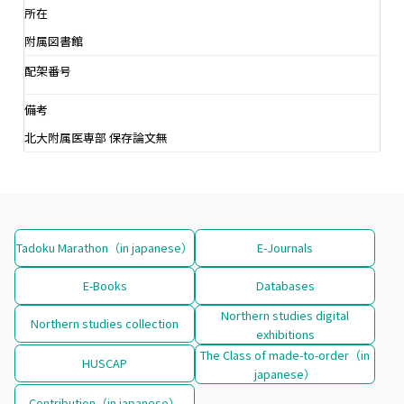
所在
附属図書館
配架番号
備考
北大附属医専部 保存論文無
Tadoku Marathon（in japanese）
E-Journals
E-Books
Databases
Northern studies digital
Northern studies collection
exhibitions
The Class of made-to-order（in
HUSCAP
japanese）
Contribution（in japanese）