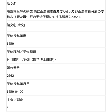
論文名
所謂再生肝の研究 殊に血清総蛋白濃度A/G比及び血清蛋自分屑の変
動より観た再生肝の手術侵襲に対する態度について
論文名(欧文)
学位授与年度
1959
学位種別／学位種類
9（旧制） / K05（医学博士(旧制)）
報告番号
2962
学位授与年月日
1959-04-02
主査／副査
/