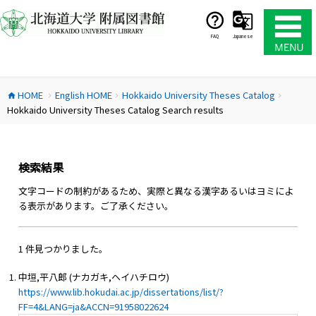
コ
ン
テ
FAQ
Japanese
ン
ツ
へ
HOME
English HOME
Hokkaido University Theses Catalog
ス
home
chevron_right
chevron_right
chevron_right
Hokkaido University Theses Catalog Search results
キ
ッ
プ
検索結果
文字コードの制約があるため、実際と異なる漢字あるいはヨミによ
る表示があります。ご了承ください。
1 件見つかりました。
中垣,平八郎 (ナカガキ,ヘイハチロウ)
https://www.lib.hokudai.ac.jp/dissertations/list/?
FF=4&LANG=ja&ACCN=91958022624