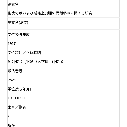
論文名
胞状奇胎および絨毛上皮腫の異種移植に関する研究
論文名(欧文)
学位授与年度
1957
学位種別／学位種類
9（旧制） / K05（医学博士(旧制)）
報告番号
2624
学位授与年月日
1958-02-08
主査／副査
/
所在