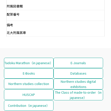
附属図書館
配架番号
備考
北大附属医専
Tadoku Marathon（in japanese）
E-Journals
E-Books
Databases
Northern studies digital
Northern studies collection
exhibitions
The Class of made-to-order（in
HUSCAP
japanese）
Contribution（in japanese）