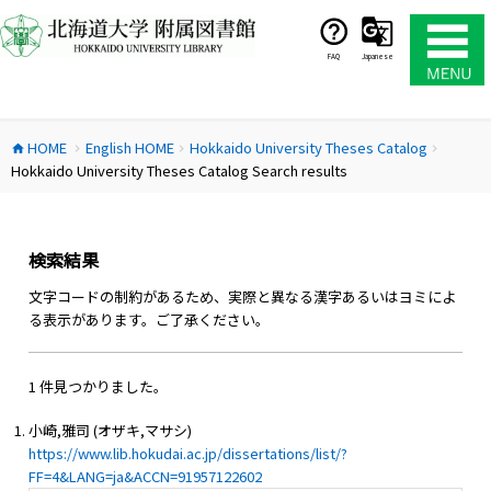
コ
ン
テ
FAQ
Japanese
ン
ツ
へ
HOME
English HOME
Hokkaido University Theses Catalog
ス
home
chevron_right
chevron_right
chevron_right
Hokkaido University Theses Catalog Search results
キ
ッ
プ
検索結果
文字コードの制約があるため、実際と異なる漢字あるいはヨミによ
る表示があります。ご了承ください。
1 件見つかりました。
小崎,雅司 (オザキ,マサシ)
https://www.lib.hokudai.ac.jp/dissertations/list/?
FF=4&LANG=ja&ACCN=91957122602