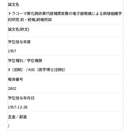
論文名
トラコーマ孵化鶏卵累代接種漿尿膜の電子顕微鏡による病理組織学
的研究 前・続報,続報附図
論文名(欧文)
学位授与年度
1957
学位種別／学位種類
9（旧制） / K05（医学博士(旧制)）
報告番号
2602
学位授与年月日
1957-12-28
主査／副査
/