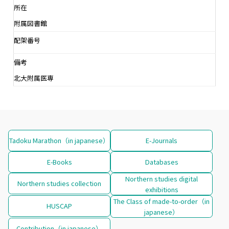
所在
附属図書館
配架番号
備考
北大附属医専
Tadoku Marathon（in japanese）
E-Journals
E-Books
Databases
Northern studies digital
Northern studies collection
exhibitions
The Class of made-to-order（in
HUSCAP
japanese）
Contribution（in japanese）