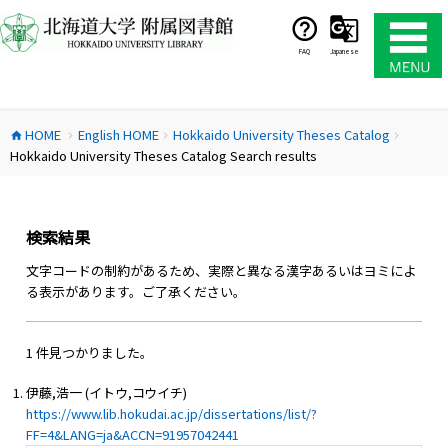
コ
ン
テ
FAQ
Japanese
ン
ツ
へ
HOME
English HOME
Hokkaido University Theses Catalog
ス
home
chevron_right
chevron_right
chevron_right
Hokkaido University Theses Catalog Search results
キ
ッ
プ
検索結果
文字コードの制約があるため、実際と異なる漢字あるいはヨミによ
る表示があります。ご了承ください。
1 件見つかりました。
伊藤,浩一 (イトウ,コウイチ)
https://www.lib.hokudai.ac.jp/dissertations/list/?
FF=4&LANG=ja&ACCN=91957042441