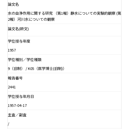
論文名
水の自浄作用に関する研究 （第1報）静水についての実験的観察 (第
2報）河川水についての観察
論文名(欧文)
学位授与年度
1957
学位種別／学位種類
9（旧制） / K05（医学博士(旧制)）
報告番号
2441
学位授与年月日
1957-04-17
主査／副査
/