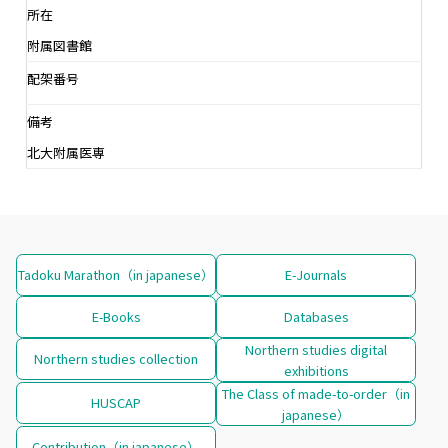
所在
附属図書館
配架番号
備考
北大附属医専
Tadoku Marathon（in japanese）
E-Journals
E-Books
Databases
Northern studies digital
Northern studies collection
exhibitions
The Class of made-to-order（in
HUSCAP
japanese）
Contribution（in japanese）