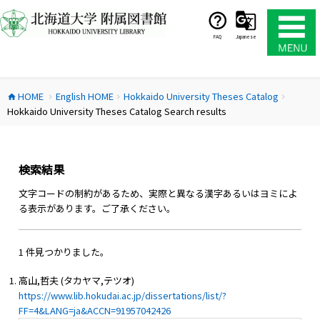
コ
ン
テ
FAQ
Japanese
ン
ツ
へ
HOME
English HOME
Hokkaido University Theses Catalog
ス
home
chevron_right
chevron_right
chevron_right
Hokkaido University Theses Catalog Search results
キ
ッ
プ
検索結果
文字コードの制約があるため、実際と異なる漢字あるいはヨミによ
る表示があります。ご了承ください。
1 件見つかりました。
高山,哲夫 (タカヤマ,テツオ)
https://www.lib.hokudai.ac.jp/dissertations/list/?
FF=4&LANG=ja&ACCN=91957042426