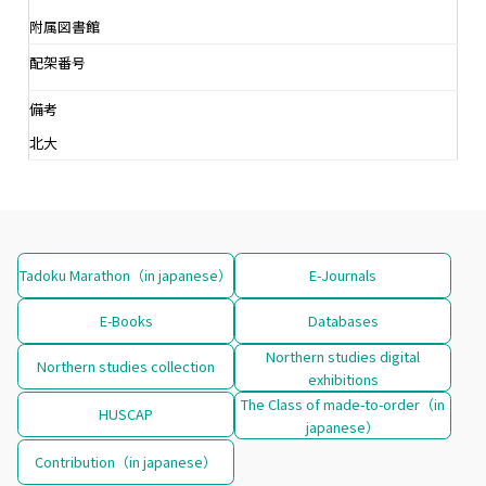
附属図書館
配架番号
備考
北大
Tadoku Marathon（in japanese）
E-Journals
E-Books
Databases
Northern studies digital
Northern studies collection
exhibitions
The Class of made-to-order（in
HUSCAP
japanese）
Contribution（in japanese）