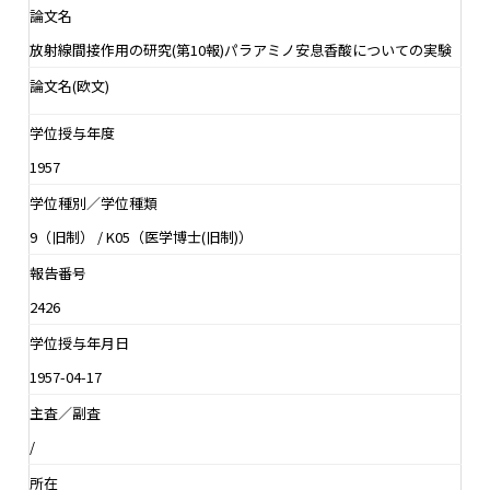
論文名
放射線間接作用の研究(第10報)パラアミノ安息香酸についての実験
論文名(欧文)
学位授与年度
1957
学位種別／学位種類
9（旧制） / K05（医学博士(旧制)）
報告番号
2426
学位授与年月日
1957-04-17
主査／副査
/
所在