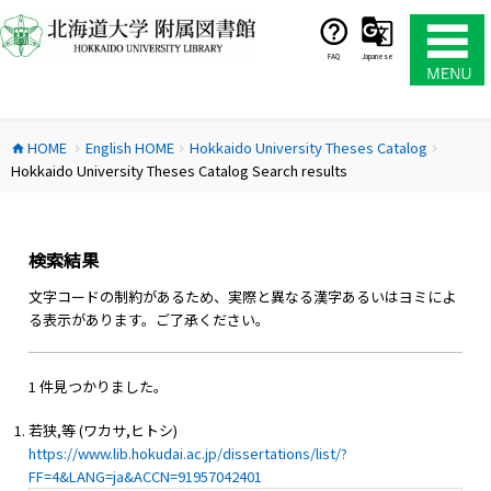
コ
ン
テ
FAQ
Japanese
ン
ツ
へ
HOME
English HOME
Hokkaido University Theses Catalog
ス
home
chevron_right
chevron_right
chevron_right
Hokkaido University Theses Catalog Search results
キ
ッ
プ
検索結果
文字コードの制約があるため、実際と異なる漢字あるいはヨミによ
る表示があります。ご了承ください。
1 件見つかりました。
若狭,等 (ワカサ,ヒトシ)
https://www.lib.hokudai.ac.jp/dissertations/list/?
FF=4&LANG=ja&ACCN=91957042401