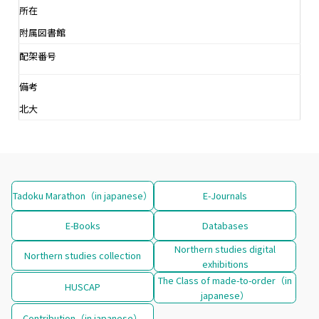
所在
附属図書館
配架番号
備考
北大
Tadoku Marathon（in japanese）
E-Journals
E-Books
Databases
Northern studies digital
Northern studies collection
exhibitions
The Class of made-to-order（in
HUSCAP
japanese）
Contribution（in japanese）