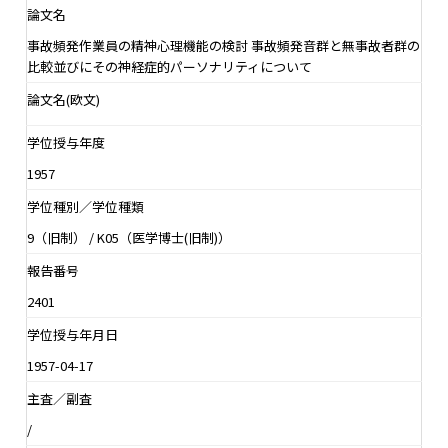
論文名
事故頻発作業員の精神心理機能の検討 事故頻発音群と無事故者群の
比較並びにその神経症的パーソナリティについて
論文名(欧文)
学位授与年度
1957
学位種別／学位種類
9（旧制） / K05（医学博士(旧制)）
報告番号
2401
学位授与年月日
1957-04-17
主査／副査
/