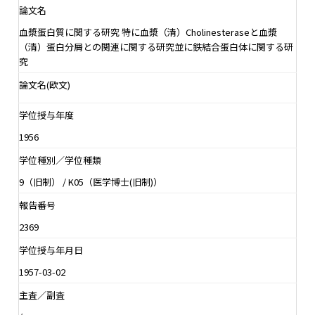
論文名
血漿蛋白質に関する研究 特に血漿（清）Cholinesteraseと血漿
（清）蛋白分屑との関連に関する研究並に鉄結合蛋白体に関する研
究
論文名(欧文)
学位授与年度
1956
学位種別／学位種類
9（旧制） / K05（医学博士(旧制)）
報告番号
2369
学位授与年月日
1957-03-02
主査／副査