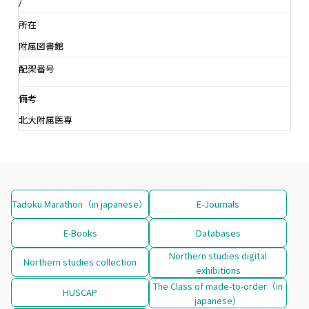
/
所在
附属図書館
配架番号
備考
北大附属医専
Tadoku Marathon（in japanese）
E-Journals
E-Books
Databases
Northern studies digital
Northern studies collection
exhibitions
The Class of made-to-order（in
HUSCAP
japanese）