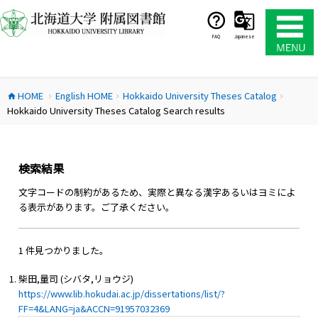
コ
ン
テ
FAQ
Japanese
ン
ツ
へ
HOME
English HOME
Hokkaido University Theses Catalog
ス
home
chevron_right
chevron_right
chevron_right
Hokkaido University Theses Catalog Search results
キ
ッ
プ
検索結果
文字コードの制約があるため、実際と異なる漢字あるいはヨミによ
る表示があります。ご了承ください。
1 件見つかりました。
柴田,量司 (シバタ,リョウジ)
https://www.lib.hokudai.ac.jp/dissertations/list/?
FF=4&LANG=ja&ACCN=91957032369