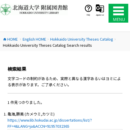
コ
ン
テ
FAQ
Japanese
ン
ツ
へ
HOME
English HOME
Hokkaido University Theses Catalog
ス
home
chevron_right
chevron_right
chevron_right
Hokkaido University Theses Catalog Search results
キ
ッ
プ
検索結果
文字コードの制約があるため、実際と異なる漢字あるいはヨミによ
る表示があります。ご了承ください。
1 件見つかりました。
亀海,勝美 (カメウミ,カツミ)
https://www.lib.hokudai.ac.jp/dissertations/list/?
FF=4&LANG=ja&ACCN=91957032365