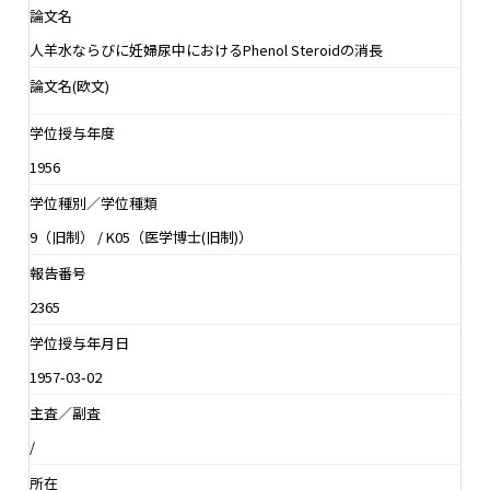
論文名
人羊水ならびに妊婦尿中におけるPhenol Steroidの消長
論文名(欧文)
学位授与年度
1956
学位種別／学位種類
9（旧制） / K05（医学博士(旧制)）
報告番号
2365
学位授与年月日
1957-03-02
主査／副査
/
所在