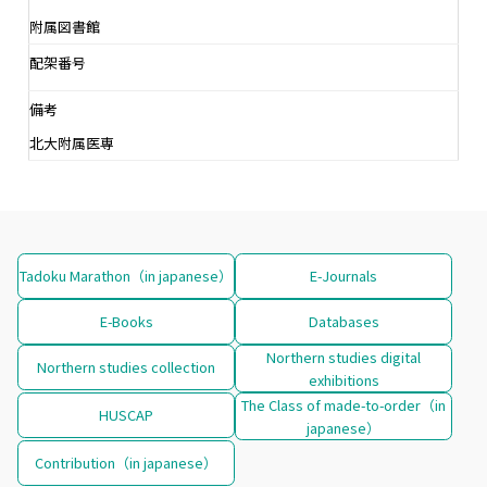
附属図書館
配架番号
備考
北大附属医専
Tadoku Marathon（in japanese）
E-Journals
E-Books
Databases
Northern studies digital
Northern studies collection
exhibitions
The Class of made-to-order（in
HUSCAP
japanese）
Contribution（in japanese）