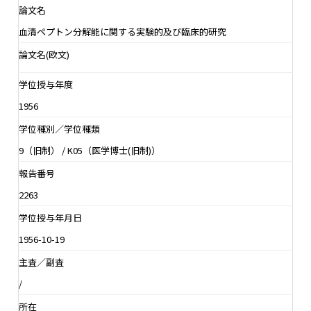
論文名
血清ペプトン分解能に関する実験的及び臨床的研究
論文名(欧文)
学位授与年度
1956
学位種別／学位種類
9（旧制） / K05（医学博士(旧制)）
報告番号
2263
学位授与年月日
1956-10-19
主査／副査
/
所在