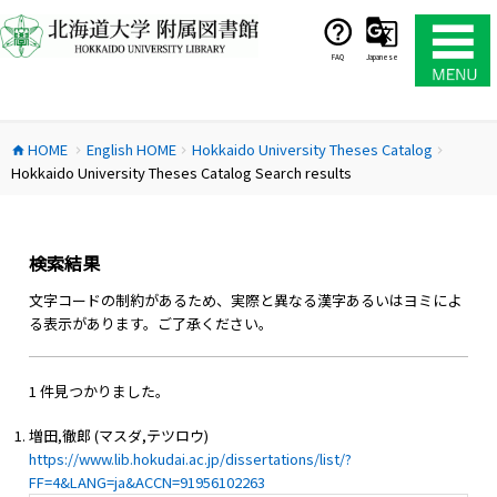
コ
ン
テ
FAQ
Japanese
ン
ツ
へ
HOME
English HOME
Hokkaido University Theses Catalog
ス
home
chevron_right
chevron_right
chevron_right
Hokkaido University Theses Catalog Search results
キ
ッ
プ
検索結果
文字コードの制約があるため、実際と異なる漢字あるいはヨミによ
る表示があります。ご了承ください。
1 件見つかりました。
増田,徹郎 (マスダ,テツロウ)
https://www.lib.hokudai.ac.jp/dissertations/list/?
FF=4&LANG=ja&ACCN=91956102263