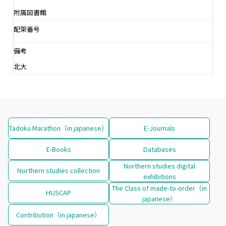
附属図書館
配架番号
備考
北大
Tadoku Marathon（in japanese）
E-Journals
E-Books
Databases
Northern studies digital
Northern studies collection
exhibitions
The Class of made-to-order（in
HUSCAP
japanese）
Contribution（in japanese）