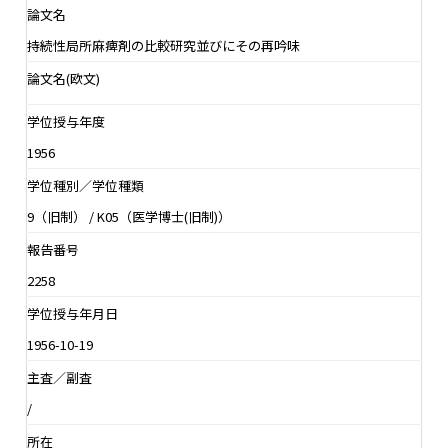
論文名
持続性局所麻痺剤の比較研究並びにその再吟味
論文名(欧文)
学位授与年度
1956
学位種別／学位種類
9（旧制） / K05（医学博士(旧制)）
報告番号
2258
学位授与年月日
1956-10-19
主査／副査
/
所在