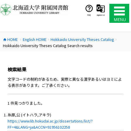
コ
ン
テ
FAQ
Japanese
ン
ツ
へ
HOME
English HOME
Hokkaido University Theses Catalog
ス
home
chevron_right
chevron_right
chevron_right
Hokkaido University Theses Catalog Search results
キ
ッ
プ
検索結果
文字コードの制約があるため、実際と異なる漢字あるいはヨミによ
る表示があります。ご了承ください。
1 件見つかりました。
糸原,公 (イトハラ,アキラ)
https://www.lib.hokudai.ac.jp/dissertations/list/?
FF=4&LANG=ja&ACCN=91956102258