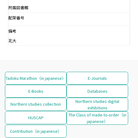
附属図書館
配架番号
備考
北大
Tadoku Marathon（in japanese）
E-Journals
E-Books
Databases
Northern studies digital
Northern studies collection
exhibitions
The Class of made-to-order（in
HUSCAP
japanese）
Contribution（in japanese）