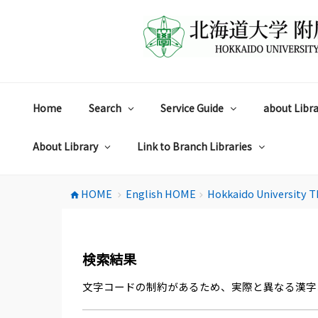
コ
ン
テ
ン
ツ
へ
ス
Home
Search
Service Guide
about Libra
キ
ッ
プ
About Library
Link to Branch Libraries
HOME
English HOME
Hokkaido University T
home
chevron_right
chevron_right
検索結果
文字コードの制約があるため、実際と異なる漢字