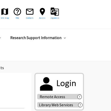
Site map
FAQ
Contacts
Access
Japanese
Research Support Information
lts
Remote Access
?
Library Web Services
?