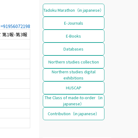
Tadoku Marathon（in japanese）
E-Journals
CN=91956072198
第1報-第3報
E-Books
Databases
Northern studies collection
Northern studies digital
exhibitions
HUSCAP
The Class of made-to-order（in
japanese）
Contribution（in japanese）