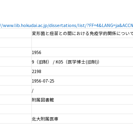
://www.lib.hokudai.ac.jp/dissertations/list/?FF=4&LANG=ja&AC
変形菌と痘苗との間における免疫学的関係について 
1956
9（旧制） / K05（医学博士(旧制)）
2198
1956-07-25
/
附属図書館
北大附属医専