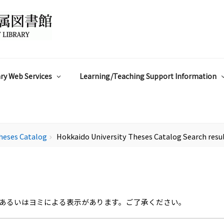
ry Web Services
Learning/Teaching Support Information
heses Catalog
Hokkaido University Theses Catalog Search resu
chevron_right
あるいはヨミによる表示があります。ご了承ください。