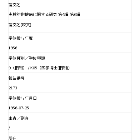
論文名
実験的佝僂病に関する研究 第4編-第6編
論文名(欧文)
学位授与年度
1956
学位種別／学位種類
9（旧制） / K05（医学博士(旧制)）
報告番号
2173
学位授与年月日
1956-07-25
主査／副査
/
所在