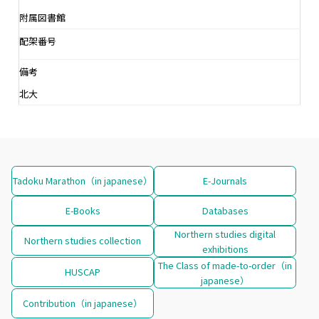
附属図書館
配架番号
備考
北大
Tadoku Marathon（in japanese）
E-Journals
E-Books
Databases
Northern studies digital
Northern studies collection
exhibitions
The Class of made-to-order（in
HUSCAP
japanese）
Contribution（in japanese）