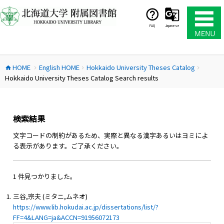
コ
ン
テ
FAQ
Japanese
ン
ツ
へ
HOME
English HOME
Hokkaido University Theses Catalog
ス
home
chevron_right
chevron_right
chevron_right
Hokkaido University Theses Catalog Search results
キ
ッ
プ
検索結果
文字コードの制約があるため、実際と異なる漢字あるいはヨミによ
る表示があります。ご了承ください。
1 件見つかりました。
三谷,宗夫 (ミタニ,ムネオ)
https://www.lib.hokudai.ac.jp/dissertations/list/?
FF=4&LANG=ja&ACCN=91956072173