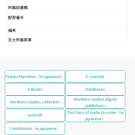
附属図書館
配架番号
備考
北大附属医専
Tadoku Marathon（in japanese）
E-Journals
E-Books
Databases
Northern studies digital
Northern studies collection
exhibitions
The Class of made-to-order（in
HUSCAP
japanese）
Contribution（in japanese）