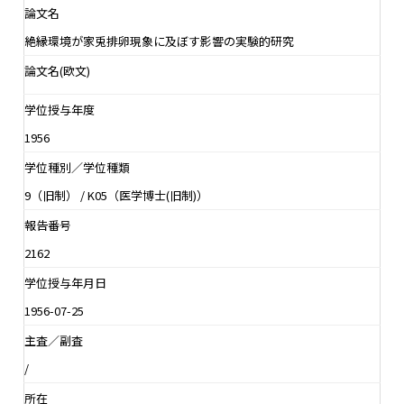
論文名
絶縁環境が家兎排卵現象に及ぼす影響の実験的研究
論文名(欧文)
学位授与年度
1956
学位種別／学位種類
9（旧制） / K05（医学博士(旧制)）
報告番号
2162
学位授与年月日
1956-07-25
主査／副査
/
所在