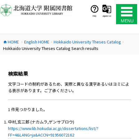
コ
ン
テ
FAQ
Japanese
ン
ツ
へ
HOME
English HOME
Hokkaido University Theses Catalog
ス
home
chevron_right
chevron_right
chevron_right
Hokkaido University Theses Catalog Search results
キ
ッ
プ
検索結果
文字コードの制約があるため、実際と異なる漢字あるいはヨミによ
る表示があります。ご了承ください。
1 件見つかりました。
中村,玄三郎 (ナカムラ,ゲンサブロウ)
https://www.lib.hokudai.ac.jp/dissertations/list/?
FF=4&LANG=ja&ACCN=91956072162