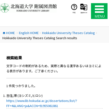
コ
ン
テ
FAQ
Japanese
ン
ツ
へ
HOME
English HOME
Hokkaido University Theses Catalog
ス
home
chevron_right
chevron_right
chevron_right
Hokkaido University Theses Catalog Search results
キ
ッ
プ
検索結果
文字コードの制約があるため、実際と異なる漢字あるいはヨミによ
る表示があります。ご了承ください。
1 件見つかりました。
吉住,博 (ヨシズミ,ヒロシ)
https://www.lib.hokudai.ac.jp/dissertations/list/?
FF=4&LANG=ja&ACCN=91955061861