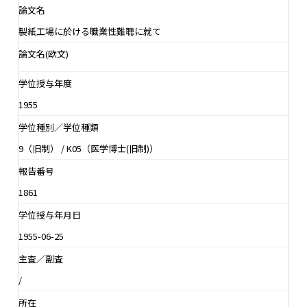
論文名
製紙工場に於ける職業性難聴に就て
論文名(欧文)
学位授与年度
1955
学位種別／学位種類
9（旧制） / K05（医学博士(旧制)）
報告番号
1861
学位授与年月日
1955-06-25
主査／副査
/
所在