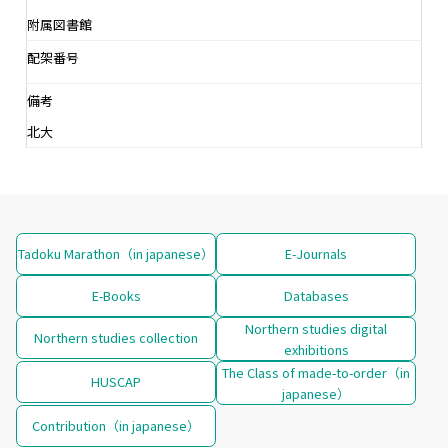
附属図書館
配架番号
備考
北大
Tadoku Marathon（in japanese）
E-Journals
E-Books
Databases
Northern studies digital
Northern studies collection
exhibitions
The Class of made-to-order（in
HUSCAP
japanese）
Contribution（in japanese）