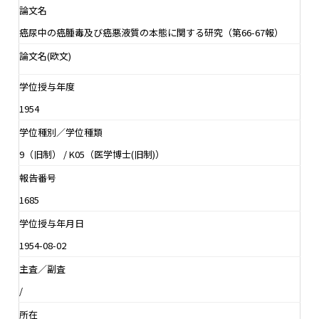
論文名
癌尿中の癌腫毒及び癌悪液質の本態に関する研究（第66-67報）
論文名(欧文)
学位授与年度
1954
学位種別／学位種類
9（旧制） / K05（医学博士(旧制)）
報告番号
1685
学位授与年月日
1954-08-02
主査／副査
/
所在