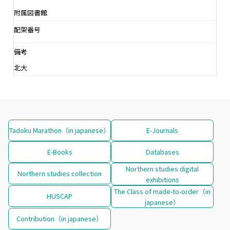
附属図書館
配架番号
備考
北大
Tadoku Marathon（in japanese）
E-Journals
E-Books
Databases
Northern studies digital
Northern studies collection
exhibitions
The Class of made-to-order（in
HUSCAP
japanese）
Contribution（in japanese）