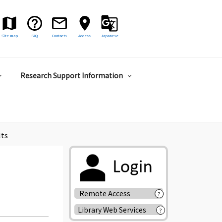
Site map
FAQ
Contacts
Access
Japanese
Research Support Information
lts
Remote Access
?
Library Web Services
?