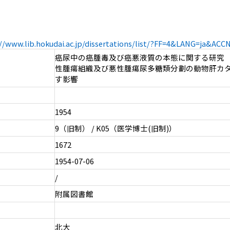
://www.lib.hokudai.ac.jp/dissertations/list/?FF=4&LANG=ja&AC
癌尿中の癌腫毒及び癌悪液質の本態に関する研究 （
性腫瘍組織及び悪性腫瘍尿多糖類分劃の動物肝カ
す影響
1954
9（旧制） / K05（医学博士(旧制)）
1672
1954-07-06
/
附属図書館
北大