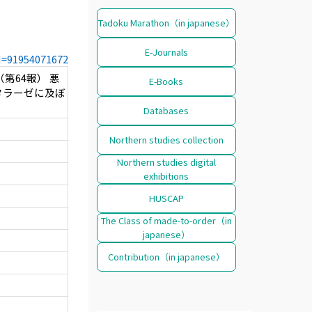
Tadoku Marathon（in japanese）
E-Journals
CN=91954071672
第64報） 悪
E-Books
タラーゼに及ぼ
Databases
Northern studies collection
Northern studies digital
exhibitions
HUSCAP
The Class of made-to-order（in
japanese）
Contribution（in japanese）