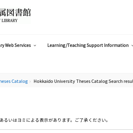
ry Web Services
Learning/Teaching Support Information
heses Catalog
Hokkaido University Theses Catalog Search resu
chevron_right
あるいはヨミによる表示があります。ご了承ください。