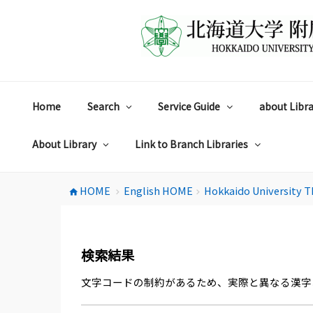
コ
ン
テ
ン
ツ
へ
ス
Home
Search
Service Guide
about Libra
キ
ッ
プ
About Library
Link to Branch Libraries
HOME
English HOME
Hokkaido University T
home
chevron_right
chevron_right
検索結果
文字コードの制約があるため、実際と異なる漢字