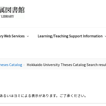
ry Web Services
Learning/Teaching Support Information
heses Catalog
Hokkaido University Theses Catalog Search resu
chevron_right
あるいはヨミによる表示があります。ご了承ください。