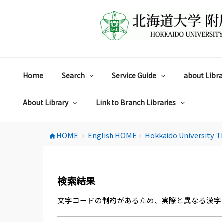
コ
ン
テ
ン
ツ
へ
ス
Home
Search
Service Guide
about Libra
キ
ッ
プ
About Library
Link to Branch Libraries
HOME
English HOME
Hokkaido University T
home
chevron_right
chevron_right
検索結果
文字コードの制約があるため、実際と異なる漢字