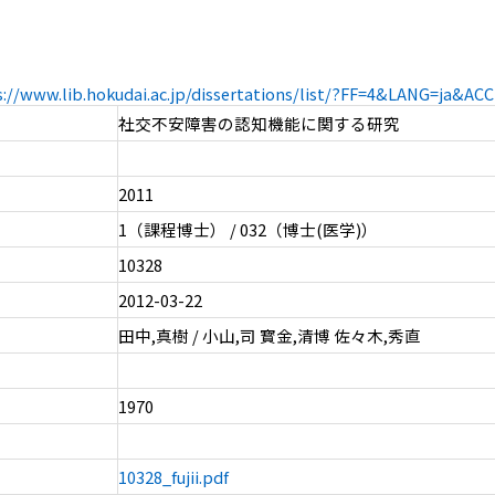
s://www.lib.hokudai.ac.jp/dissertations/list/?FF=4&LANG=ja&A
社交不安障害の認知機能に関する研究
2011
1（課程博士） / 032（博士(医学)）
10328
2012-03-22
田中,真樹 / 小山,司 寳金,清博 佐々木,秀直
1970
10328_fujii.pdf