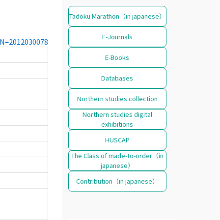
Tadoku Marathon（in japanese）
E-Journals
CCN=2012030078
E-Books
Databases
Northern studies collection
Northern studies digital
exhibitions
HUSCAP
The Class of made-to-order（in
japanese）
Contribution（in japanese）