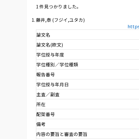
1 件見つかりました。
藤井,泰 (フジイ,ユタカ)
http
論文名
論文名(欧文)
学位授与年度
学位種別／学位種類
報告番号
学位授与年月日
主査／副査
所在
配架番号
備考
内容の要旨と審査の要旨