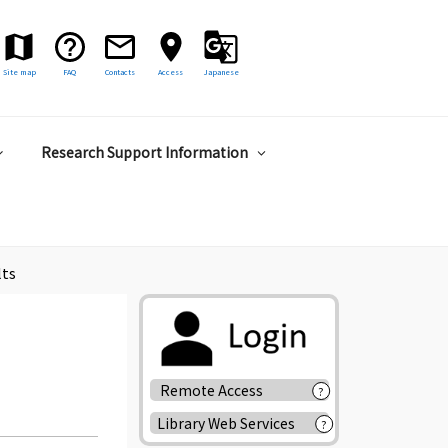
Site map
FAQ
Contacts
Access
Japanese
Research Support Information
lts
Remote Access
?
Library Web Services
?