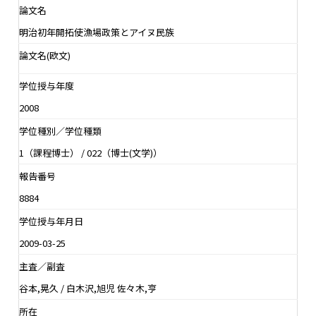
論文名
明治初年開拓使漁場政策とアイヌ民族
論文名(欧文)
学位授与年度
2008
学位種別／学位種類
1（課程博士） / 022（博士(文学)）
報告番号
8884
学位授与年月日
2009-03-25
主査／副査
谷本,晃久 / 白木沢,旭児 佐々木,亨
所在