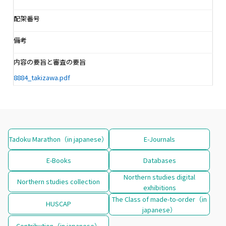
配架番号
備考
内容の要旨と審査の要旨
8884_takizawa.pdf
Tadoku Marathon（in japanese）
E-Journals
E-Books
Databases
Northern studies digital
Northern studies collection
exhibitions
The Class of made-to-order（in
HUSCAP
japanese）
Contribution（in japanese）