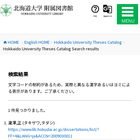
コ
ン
テ
FAQ
Japanese
ン
ツ
へ
HOME
English HOME
Hokkaido University Theses Catalog
ス
home
chevron_right
chevron_right
chevron_right
Hokkaido University Theses Catalog Search results
キ
ッ
プ
検索結果
文字コードの制約があるため、実際と異なる漢字あるいはヨミによ
る表示があります。ご了承ください。
1 件見つかりました。
瀧澤,正 (タキザワ,タダシ)
https://www.lib.hokudai.ac.jp/dissertations/list/?
FF=4&LANG=ja&ACCN=2009030011