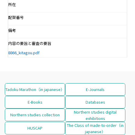
所在
配架番号
備考
内容の要旨と審査の要旨
8866_kitagou.pdf
Tadoku Marathon（in japanese）
E-Journals
E-Books
Databases
Northern studies digital
Northern studies collection
exhibitions
The Class of made-to-order（in
HUSCAP
japanese）