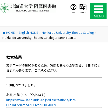
コ
ン
テ
FAQ
Japanese
ン
ツ
へ
HOME
English HOME
Hokkaido University Theses Catalog
ス
home
chevron_right
chevron_right
chevron_right
Hokkaido University Theses Catalog Search results
キ
ッ
プ
検索結果
文字コードの制約があるため、実際と異なる漢字あるいはヨミによ
る表示があります。ご了承ください。
1 件見つかりました。
北郷,裕美 (キタゴウ,ヒロミ)
https://www.lib.hokudai.ac.jp/dissertations/list/?
FF=4&LANG=ja&ACCN=2008120009