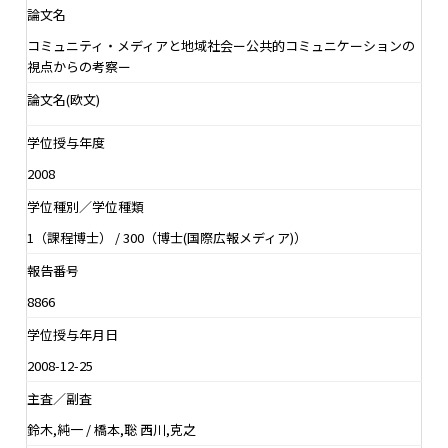
論文名
コミュニティ・メディアと地域社会ー公共的コミュニケーションの
視点からの考察ー
論文名(欧文)
学位授与年度
2008
学位種別／学位種類
1（課程博士） / 300（博士(国際広報メディア)）
報告番号
8866
学位授与年月日
2008-12-25
主査／副査
鈴木,純一 / 橋本,聡 西川,克之