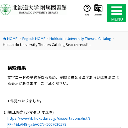
コ
ン
テ
FAQ
Japanese
ン
ツ
へ
HOME
English HOME
Hokkaido University Theses Catalog
ス
home
chevron_right
chevron_right
chevron_right
Hokkaido University Theses Catalog Search results
キ
ッ
プ
検索結果
文字コードの制約があるため、実際と異なる漢字あるいはヨミによ
る表示があります。ご了承ください。
1 件見つかりました。
嶋田,修之 (シマダ,ナオユキ)
https://www.lib.hokudai.ac.jp/dissertations/list/?
FF=4&LANG=ja&ACCN=2007030178