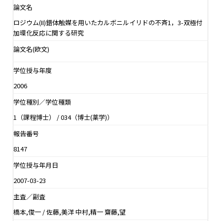
論文名
ロジウム(II)錯体触媒を用いたカルボニルイリドの不斉1，3-双極付
加環化反応に関する研究
論文名(欧文)
学位授与年度
2006
学位種別／学位種類
1（課程博士） / 034（博士(薬学)）
報告番号
8147
学位授与年月日
2007-03-23
主査／副査
橋本,俊一 / 佐藤,美洋 中村,精一 齋藤,望