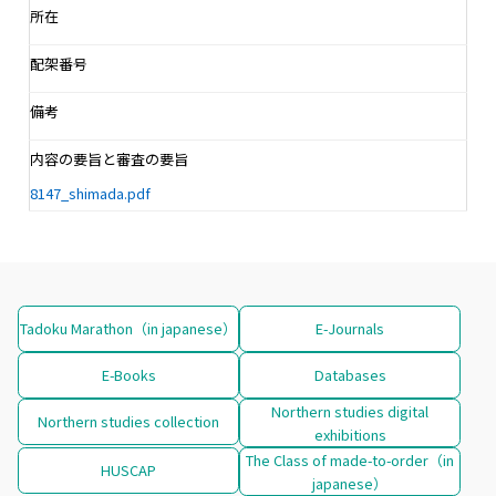
所在
配架番号
備考
内容の要旨と審査の要旨
8147_shimada.pdf
Tadoku Marathon（in japanese）
E-Journals
E-Books
Databases
Northern studies digital
Northern studies collection
exhibitions
The Class of made-to-order（in
HUSCAP
japanese）