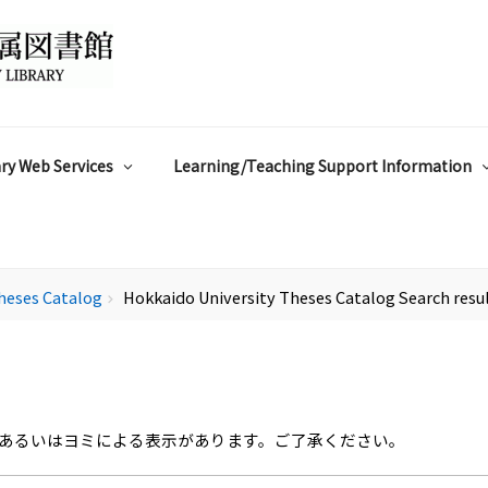
ry Web Services
Learning/Teaching Support Information
heses Catalog
Hokkaido University Theses Catalog Search resu
chevron_right
あるいはヨミによる表示があります。ご了承ください。