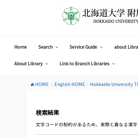
コ
ン
テ
ン
ツ
へ
ス
Home
Search
Service Guide
about Libra
キ
ッ
プ
About Library
Link to Branch Libraries
HOME
English HOME
Hokkaido University T
home
chevron_right
chevron_right
検索結果
文字コードの制約があるため、実際と異なる漢字