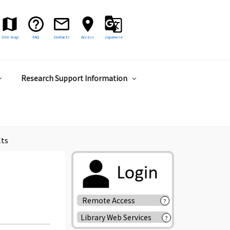
Site map
FAQ
Contacts
Access
Japanese
Research Support Information
lts
Remote Access
?
Library Web Services
?