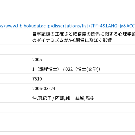
s://www.lib.hokudai.ac.jp/dissertations/list/?FF=4&LANG=ja&A
目撃記憶の正確さと確信度の関係に関する心理学的
のダイナミズムがA-C関係に及ぼす影響
2005
1（課程博士） / 022（博士(文学)）
7510
2006-03-24
仲,真紀子 / 阿部,純一 結城,雅樹