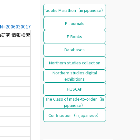
Tadoku Marathon（in japanese）
E-Journals
CCN=2006030017
研究 情報検索
E-Books
Databases
Northern studies collection
Northern studies digital
exhibitions
HUSCAP
The Class of made-to-order（in
japanese）
Contribution（in japanese）