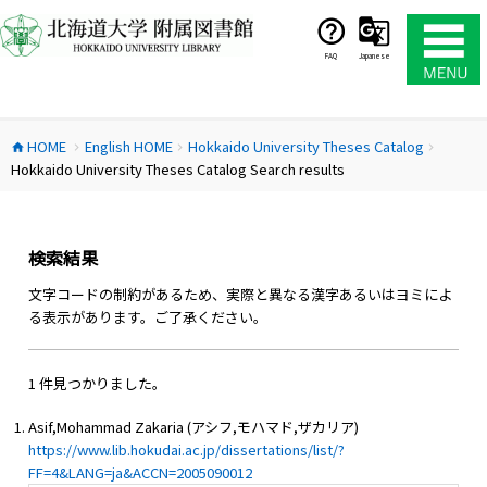
コ
ン
テ
FAQ
Japanese
ン
ツ
へ
HOME
English HOME
Hokkaido University Theses Catalog
ス
home
chevron_right
chevron_right
chevron_right
Hokkaido University Theses Catalog Search results
キ
ッ
プ
検索結果
文字コードの制約があるため、実際と異なる漢字あるいはヨミによ
る表示があります。ご了承ください。
1 件見つかりました。
Asif,Mohammad Zakaria (アシフ,モハマド,ザカリア)
https://www.lib.hokudai.ac.jp/dissertations/list/?
FF=4&LANG=ja&ACCN=2005090012