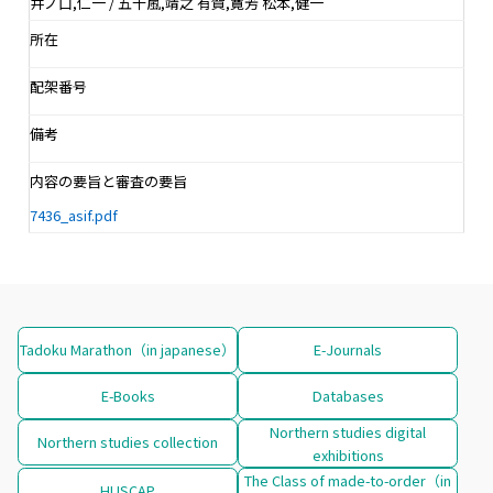
井ノ口,仁一 / 五十嵐,靖之 有賀,寛芳 松本,健一
所在
配架番号
備考
内容の要旨と審査の要旨
7436_asif.pdf
Tadoku Marathon（in japanese）
E-Journals
E-Books
Databases
Northern studies digital
Northern studies collection
exhibitions
The Class of made-to-order（in
HUSCAP