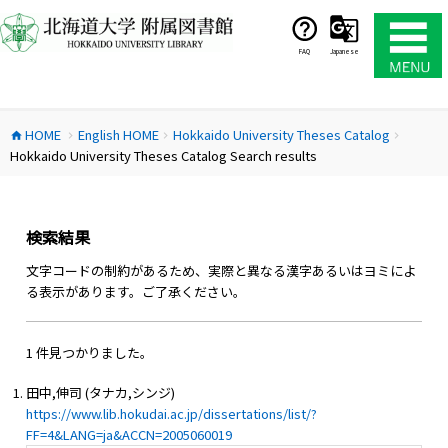
コ
ン
テ
FAQ
Japanese
ン
ツ
へ
HOME
English HOME
Hokkaido University Theses Catalog
ス
home
chevron_right
chevron_right
chevron_right
Hokkaido University Theses Catalog Search results
キ
ッ
プ
検索結果
文字コードの制約があるため、実際と異なる漢字あるいはヨミによ
る表示があります。ご了承ください。
1 件見つかりました。
田中,伸司 (タナカ,シンジ)
https://www.lib.hokudai.ac.jp/dissertations/list/?
FF=4&LANG=ja&ACCN=2005060019