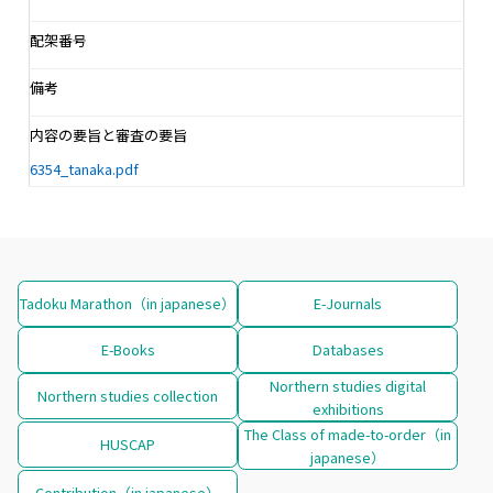
配架番号
備考
内容の要旨と審査の要旨
6354_tanaka.pdf
Tadoku Marathon（in japanese）
E-Journals
E-Books
Databases
Northern studies digital
Northern studies collection
exhibitions
The Class of made-to-order（in
HUSCAP
japanese）
Contribution（in japanese）