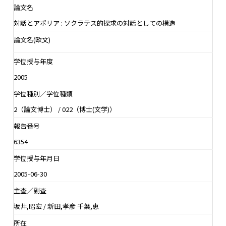
論文名
対話とアポリア : ソクラテス的探求の対話としての構造
論文名(欧文)
学位授与年度
2005
学位種別／学位種類
2（論文博士） / 022（博士(文学)）
報告番号
6354
学位授与年月日
2005-06-30
主査／副査
坂井,昭宏 / 新田,孝彦 千葉,恵
所在