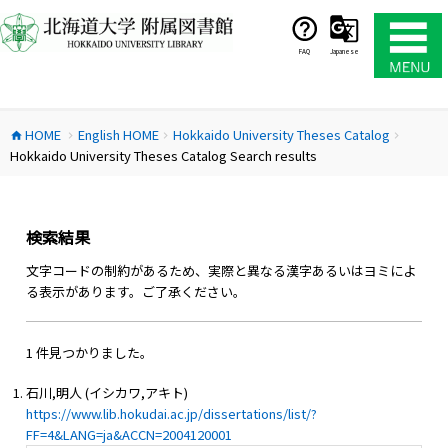
コ
ン
テ
FAQ
Japanese
ン
ツ
へ
HOME
English HOME
Hokkaido University Theses Catalog
ス
home
chevron_right
chevron_right
chevron_right
Hokkaido University Theses Catalog Search results
キ
ッ
プ
検索結果
文字コードの制約があるため、実際と異なる漢字あるいはヨミによ
る表示があります。ご了承ください。
1 件見つかりました。
石川,明人 (イシカワ,アキト)
https://www.lib.hokudai.ac.jp/dissertations/list/?
FF=4&LANG=ja&ACCN=2004120001