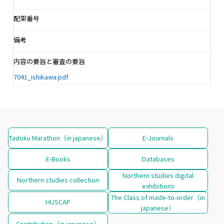
配架番号
備考
内容の要旨と審査の要旨
7041_ishikawa.pdf
Tadoku Marathon（in japanese）
E-Journals
E-Books
Databases
Northern studies digital
Northern studies collection
exhibitions
The Class of made-to-order（in
HUSCAP
japanese）
Contribution（in japanese）