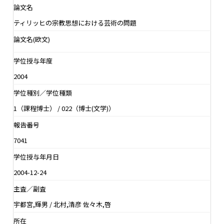
論文名
ティリッヒの宗教思想における芸術の問題
論文名(欧文)
学位授与年度
2004
学位種別／学位種類
1（課程博士） / 022（博士(文学)）
報告番号
7041
学位授与年月日
2004-12-24
主査／副査
宇都宮,輝男 / 北村,清彦 佐々木,啓
所在