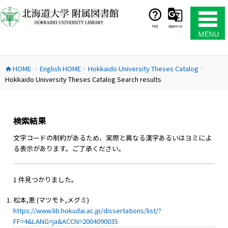
コ
ン
テ
FAQ
Japanese
ン
ツ
へ
HOME
English HOME
Hokkaido University Theses Catalog
ス
home
chevron_right
chevron_right
chevron_right
Hokkaido University Theses Catalog Search results
キ
ッ
プ
検索結果
文字コードの制約があるため、実際と異なる漢字あるいはヨミによ
る表示があります。ご了承ください。
1 件見つかりました。
松本,恵 (マツモト,メグミ)
https://www.lib.hokudai.ac.jp/dissertations/list/?
FF=4&LANG=ja&ACCN=2004090035