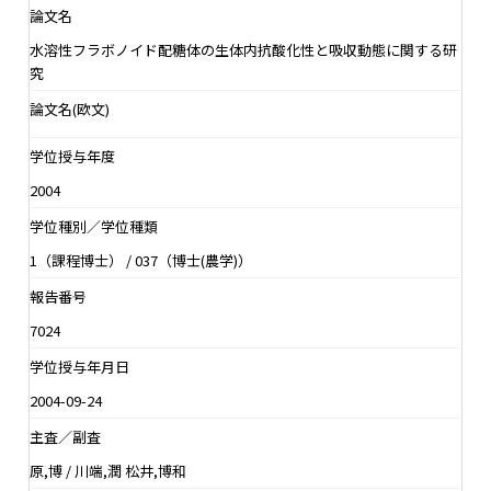
論文名
水溶性フラボノイド配糖体の生体内抗酸化性と吸収動態に関する研
究
論文名(欧文)
学位授与年度
2004
学位種別／学位種類
1（課程博士） / 037（博士(農学)）
報告番号
7024
学位授与年月日
2004-09-24
主査／副査
原,博 / 川端,潤 松井,博和