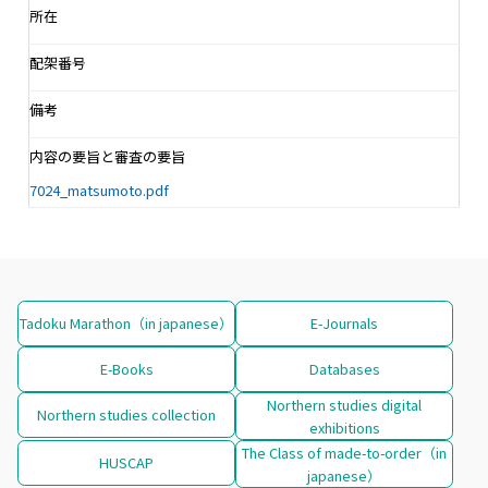
所在
配架番号
備考
内容の要旨と審査の要旨
7024_matsumoto.pdf
Tadoku Marathon（in japanese）
E-Journals
E-Books
Databases
Northern studies digital
Northern studies collection
exhibitions
The Class of made-to-order（in
HUSCAP
japanese）