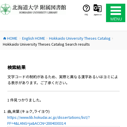
コ
ン
テ
FAQ
Japanese
ン
ツ
へ
HOME
English HOME
Hokkaido University Theses Catalog
ス
home
chevron_right
chevron_right
chevron_right
Hokkaido University Theses Catalog Search results
キ
ッ
プ
検索結果
文字コードの制約があるため、実際と異なる漢字あるいはヨミによ
る表示があります。ご了承ください。
1 件見つかりました。
曲,来葉 (キョク,ライヨウ)
https://www.lib.hokudai.ac.jp/dissertations/list/?
FF=4&LANG=ja&ACCN=2004030314