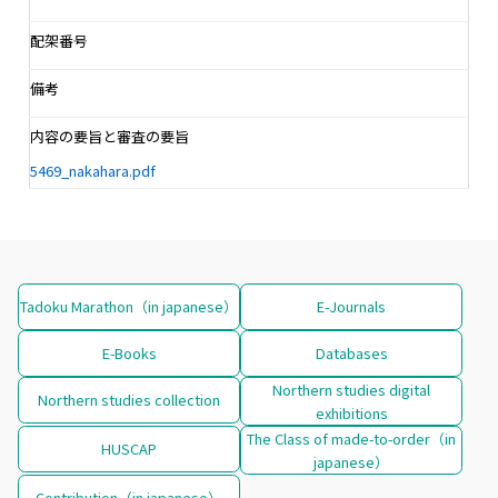
配架番号
備考
内容の要旨と審査の要旨
5469_nakahara.pdf
Tadoku Marathon（in japanese）
E-Journals
E-Books
Databases
Northern studies digital
Northern studies collection
exhibitions
The Class of made-to-order（in
HUSCAP
japanese）
Contribution（in japanese）