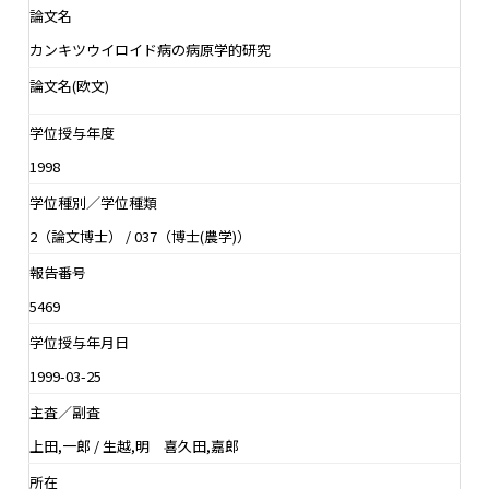
論文名
カンキツウイロイド病の病原学的研究
論文名(欧文)
学位授与年度
1998
学位種別／学位種類
2（論文博士） / 037（博士(農学)）
報告番号
5469
学位授与年月日
1999-03-25
主査／副査
上田,一郎 / 生越,明 喜久田,嘉郎
所在