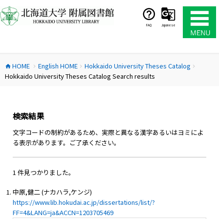
コ
ン
テ
FAQ
Japanese
ン
ツ
へ
HOME
English HOME
Hokkaido University Theses Catalog
ス
home
chevron_right
chevron_right
chevron_right
Hokkaido University Theses Catalog Search results
キ
ッ
プ
検索結果
文字コードの制約があるため、実際と異なる漢字あるいはヨミによ
る表示があります。ご了承ください。
1 件見つかりました。
中原,健二 (ナカハラ,ケンジ)
https://www.lib.hokudai.ac.jp/dissertations/list/?
FF=4&LANG=ja&ACCN=1203705469