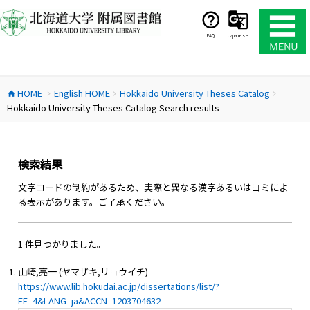
コ
ン
テ
FAQ
Japanese
ン
ツ
へ
HOME
English HOME
Hokkaido University Theses Catalog
ス
home
chevron_right
chevron_right
chevron_right
Hokkaido University Theses Catalog Search results
キ
ッ
プ
検索結果
文字コードの制約があるため、実際と異なる漢字あるいはヨミによ
る表示があります。ご了承ください。
1 件見つかりました。
山崎,亮一 (ヤマザキ,リョウイチ)
https://www.lib.hokudai.ac.jp/dissertations/list/?
FF=4&LANG=ja&ACCN=1203704632