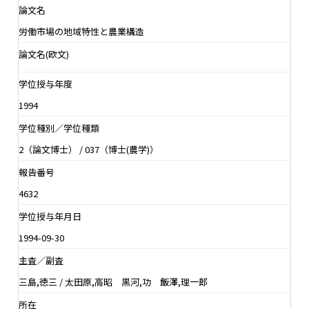
論文名
労働市場の地域特性と農業構造
論文名(欧文)
学位授与年度
1994
学位種別／学位種類
2（論文博士） / 037（博士(農学)）
報告番号
4632
学位授与年月日
1994-09-30
主査／副査
三島,徳三 / 太田原,高昭 黒河,功 飯澤,理一郎
所在