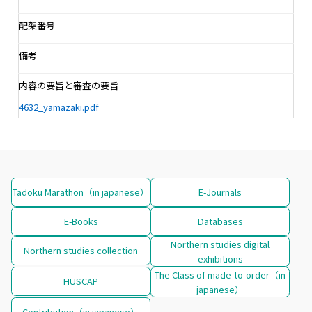
配架番号
備考
内容の要旨と審査の要旨
4632_yamazaki.pdf
Tadoku Marathon（in japanese）
E-Journals
E-Books
Databases
Northern studies digital
Northern studies collection
exhibitions
The Class of made-to-order（in
HUSCAP
japanese）
Contribution（in japanese）