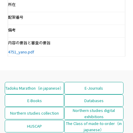
所在
配架番号
備考
内容の要旨と審査の要旨
4751_yano.pdf
Tadoku Marathon（in japanese）
E-Journals
E-Books
Databases
Northern studies digital
Northern studies collection
exhibitions
The Class of made-to-order（in
HUSCAP
japanese）