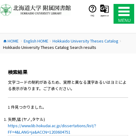
コ
ン
テ
FAQ
Japanese
ン
ツ
へ
HOME
English HOME
Hokkaido University Theses Catalog
ス
home
chevron_right
chevron_right
chevron_right
Hokkaido University Theses Catalog Search results
キ
ッ
プ
検索結果
文字コードの制約があるため、実際と異なる漢字あるいはヨミによ
る表示があります。ご了承ください。
1 件見つかりました。
矢野,猛 (ヤノ,タケル)
https://www.lib.hokudai.ac.jp/dissertations/list/?
FF=4&LANG=ja&ACCN=1203604751