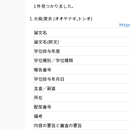
1 件見つかりました。
大柳,俊夫 (オオヤナギ,トシオ)
http
論文名
論文名(欧文)
学位授与年度
学位種別／学位種類
報告番号
学位授与年月日
主査／副査
所在
配架番号
備考
内容の要旨と審査の要旨