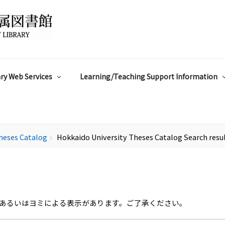
ry Web Services
Learning/Teaching Support Information
heses Catalog
Hokkaido University Theses Catalog Search resu
chevron_right
あるいはヨミによる表示があります。ご了承ください。