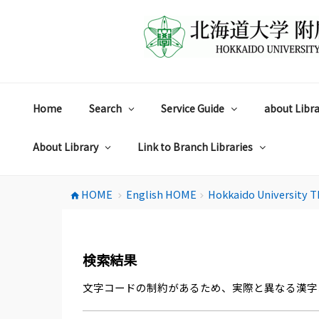
コ
ン
テ
ン
ツ
へ
ス
Home
Search
Service Guide
about Libra
キ
ッ
プ
About Library
Link to Branch Libraries
HOME
English HOME
Hokkaido University T
home
chevron_right
chevron_right
検索結果
文字コードの制約があるため、実際と異なる漢字