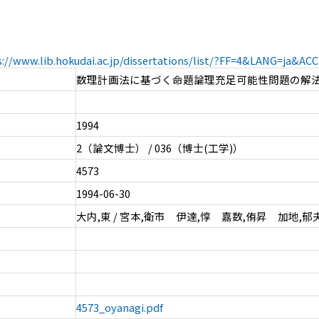
s://www.lib.hokudai.ac.jp/dissertations/list/?FF=4&LANG=ja&A
数理計画法に基づく命題論理充足可能性問題の解
1994
2（論文博士） / 036（博士(工学)）
4573
1994-06-30
大内,東 / 宮本,衛市 伊達,惇 嘉数,侑昇 加地,郁
4573_oyanagi.pdf