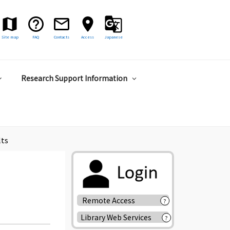
Site map
FAQ
Contacts
Access
Japanese
Research Support Information
lts
Remote Access
?
Library Web Services
?