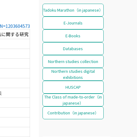
Tadoku Marathon（in japanese）
E-Journals
CCN=1203604573
法に関する研究
E-Books
Databases
Northern studies collection
Northern studies digital
exhibitions
HUSCAP
夫
The Class of made-to-order（in
japanese）
Contribution（in japanese）