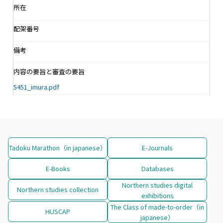
所在
配架番号
備考
内容の要旨と審査の要旨
5451_imura.pdf
Tadoku Marathon（in japanese）
E-Journals
E-Books
Databases
Northern studies digital
Northern studies collection
exhibitions
The Class of made-to-order（in
HUSCAP
japanese）