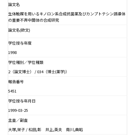
論文名
生体触媒を用いるキノロン系合成抗菌薬及びカンプトテシン誘導体
の重要不斉中間体の合成研究
論文名(欧文)
学位授与年度
1998
学位種別／学位種類
2（論文博士） / 034（博士(薬学)）
報告番号
5451
学位授与年月日
1999-03-25
主査／副査
大塚,栄子 / 松田,彰 井上,英夫 南川,典昭