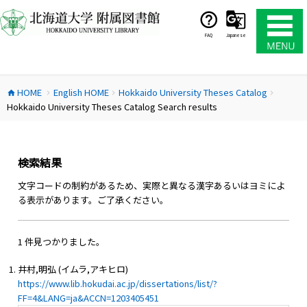
コ
ン
テ
FAQ
Japanese
ン
ツ
へ
HOME
English HOME
Hokkaido University Theses Catalog
ス
home
chevron_right
chevron_right
chevron_right
Hokkaido University Theses Catalog Search results
キ
ッ
プ
検索結果
文字コードの制約があるため、実際と異なる漢字あるいはヨミによ
る表示があります。ご了承ください。
1 件見つかりました。
井村,明弘 (イムラ,アキヒロ)
https://www.lib.hokudai.ac.jp/dissertations/list/?
FF=4&LANG=ja&ACCN=1203405451