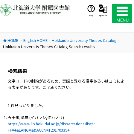
コ
ン
テ
FAQ
Japanese
ン
ツ
へ
HOME
English HOME
Hokkaido University Theses Catalog
ス
home
chevron_right
chevron_right
chevron_right
Hokkaido University Theses Catalog Search results
キ
ッ
プ
検索結果
文字コードの制約があるため、実際と異なる漢字あるいはヨミによ
る表示があります。ご了承ください。
1 件見つかりました。
五十嵐,孝典 (イガラシ,タカノリ)
https://www.lib.hokudai.ac.jp/dissertations/list/?
FF=4&LANG=ja&ACCN=1201703394