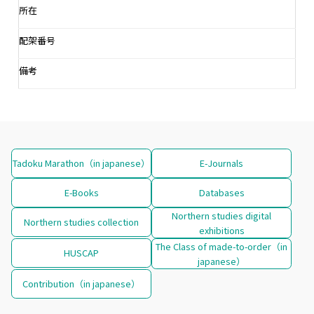
所在
配架番号
備考
Tadoku Marathon（in japanese）
E-Journals
E-Books
Databases
Northern studies digital
Northern studies collection
exhibitions
The Class of made-to-order（in
HUSCAP
japanese）
Contribution（in japanese）