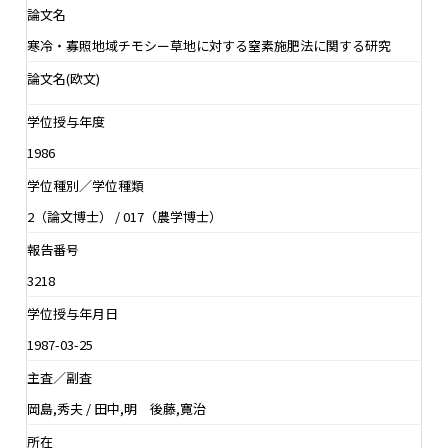
論文名
寒冷・寡照地域チモシー草地に対する窒素施肥法に関する研究
論文名(欧文)
学位授与年度
1986
学位種別／学位種類
2（論文博士） / 017（農学博士）
報告番号
3218
学位授与年月日
1987-03-25
主査／副査
岡島,秀夫 / 田中,明 後藤,寛治
所在