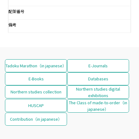
配架番号
備考
Tadoku Marathon（in japanese）
E-Journals
E-Books
Databases
Northern studies digital
Northern studies collection
exhibitions
The Class of made-to-order（in
HUSCAP
japanese）
Contribution（in japanese）