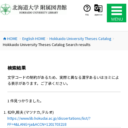
コ
ン
テ
FAQ
Japanese
ン
ツ
へ
HOME
English HOME
Hokkaido University Theses Catalog
ス
home
chevron_right
chevron_right
chevron_right
Hokkaido University Theses Catalog Search results
キ
ッ
プ
検索結果
文字コードの制約があるため、実際と異なる漢字あるいはヨミによ
る表示があります。ご了承ください。
1 件見つかりました。
松中,照夫 (マツナカ,テルオ)
https://www.lib.hokudai.ac.jp/dissertations/list/?
FF=4&LANG=ja&ACCN=1201703218