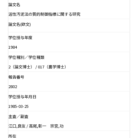
論文名
活性汚泥法の質的制御指標に関する研究
論文名(欧文)
学位授与年度
1984
学位種別／学位種類
2（論文博士） / 017（農学博士）
報告番号
2802
学位授与年月日
1985-03-25
主査／副査
江口,良友 / 高尾,彰一 宗宮,功
所在