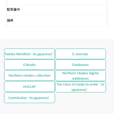
配架番号
備考
Tadoku Marathon（in japanese）
E-Journals
E-Books
Databases
Northern studies digital
Northern studies collection
exhibitions
The Class of made-to-order（in
HUSCAP
japanese）
Contribution（in japanese）