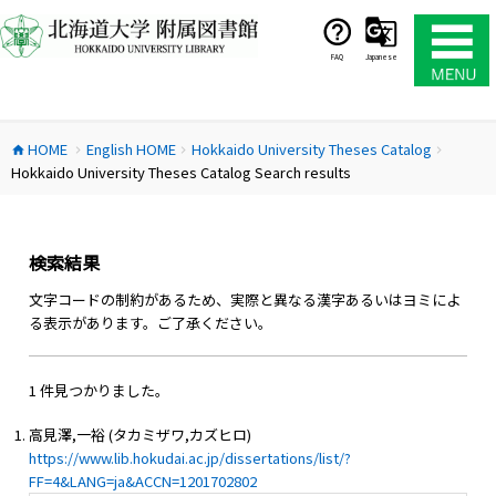
コ
ン
テ
FAQ
Japanese
ン
ツ
へ
HOME
English HOME
Hokkaido University Theses Catalog
ス
home
chevron_right
chevron_right
chevron_right
Hokkaido University Theses Catalog Search results
キ
ッ
プ
検索結果
文字コードの制約があるため、実際と異なる漢字あるいはヨミによ
る表示があります。ご了承ください。
1 件見つかりました。
高見澤,一裕 (タカミザワ,カズヒロ)
https://www.lib.hokudai.ac.jp/dissertations/list/?
FF=4&LANG=ja&ACCN=1201702802