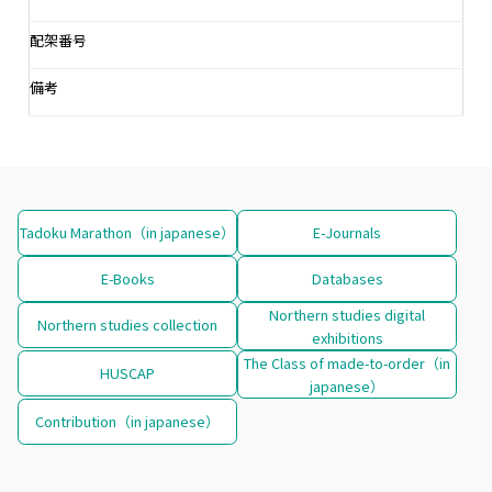
配架番号
備考
Tadoku Marathon（in japanese）
E-Journals
E-Books
Databases
Northern studies digital
Northern studies collection
exhibitions
The Class of made-to-order（in
HUSCAP
japanese）
Contribution（in japanese）