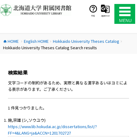
コ
ン
テ
FAQ
Japanese
ン
ツ
へ
HOME
English HOME
Hokkaido University Theses Catalog
ス
home
chevron_right
chevron_right
chevron_right
Hokkaido University Theses Catalog Search results
キ
ッ
プ
検索結果
文字コードの制約があるため、実際と異なる漢字あるいはヨミによ
る表示があります。ご了承ください。
1 件見つかりました。
施,宗雄 (シ,ソウユウ)
https://www.lib.hokudai.ac.jp/dissertations/list/?
FF=4&LANG=ja&ACCN=1201702727