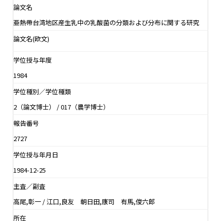
論文名
亜熱帶台湾地区産生乳中の乳酸菌の分類および分布に関する研究
論文名(欧文)
学位授与年度
1984
学位種別／学位種類
2（論文博士） / 017（農学博士）
報告番号
2727
学位授与年月日
1984-12-25
主査／副査
高尾,彰一 / 江口,良友 朝日田,康司 有馬,俊六郎
所在