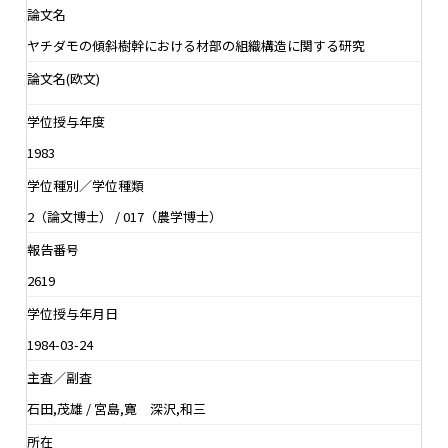
論文名
ヤチダモの傾斜樹幹における材部の組織構造に関する研究
論文名(欧文)
学位授与年度
1983
学位種別／学位種類
2（論文博士） / 017（農学博士）
報告番号
2619
学位授与年月日
1984-03-24
主査／副査
石田,茂雄 / 宮島,寛 深沢,和三
所在