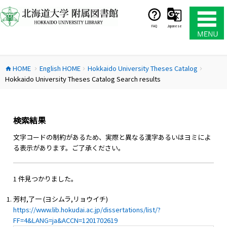
コ
ン
テ
FAQ
Japanese
ン
ツ
へ
HOME
English HOME
Hokkaido University Theses Catalog
ス
home
chevron_right
chevron_right
chevron_right
Hokkaido University Theses Catalog Search results
キ
ッ
プ
検索結果
文字コードの制約があるため、実際と異なる漢字あるいはヨミによ
る表示があります。ご了承ください。
1 件見つかりました。
芳村,了一 (ヨシムラ,リョウイチ)
https://www.lib.hokudai.ac.jp/dissertations/list/?
FF=4&LANG=ja&ACCN=1201702619