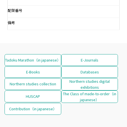
配架番号
備考
Tadoku Marathon（in japanese）
E-Journals
E-Books
Databases
Northern studies digital
Northern studies collection
exhibitions
The Class of made-to-order（in
HUSCAP
japanese）
Contribution（in japanese）