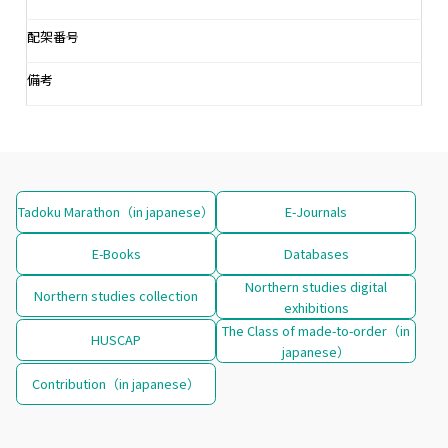
配架番号
備考
Tadoku Marathon（in japanese）
E-Journals
E-Books
Databases
Northern studies digital
Northern studies collection
exhibitions
The Class of made-to-order（in
HUSCAP
japanese）
Contribution（in japanese）