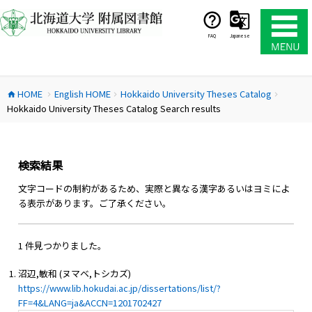
コ
ン
テ
FAQ
Japanese
ン
ツ
へ
HOME
English HOME
Hokkaido University Theses Catalog
ス
home
chevron_right
chevron_right
chevron_right
Hokkaido University Theses Catalog Search results
キ
ッ
プ
検索結果
文字コードの制約があるため、実際と異なる漢字あるいはヨミによ
る表示があります。ご了承ください。
1 件見つかりました。
沼辺,敏和 (ヌマベ,トシカズ)
https://www.lib.hokudai.ac.jp/dissertations/list/?
FF=4&LANG=ja&ACCN=1201702427