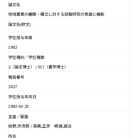
論文名
地域農業の展開・確立に対する試験研究の意識と機能
論文名(欧文)
学位授与年度
1982
学位種別／学位種類
2（論文博士） / 017（農学博士）
報告番号
2427
学位授与年月日
1983-03-25
主査／副査
桃野,作次郎 / 高嶋,正彦 崎浦,誠治
所在