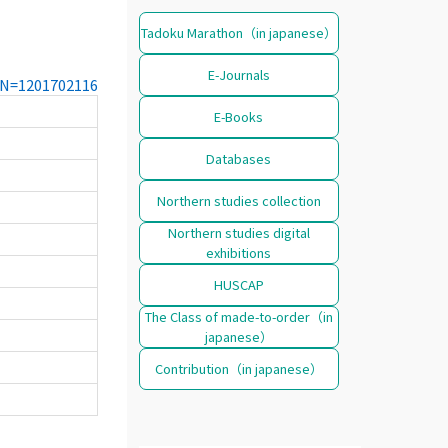
Tadoku Marathon（in japanese）
E-Journals
CCN=1201702116
E-Books
Databases
Northern studies collection
Northern studies digital
exhibitions
HUSCAP
The Class of made-to-order（in
japanese）
Contribution（in japanese）