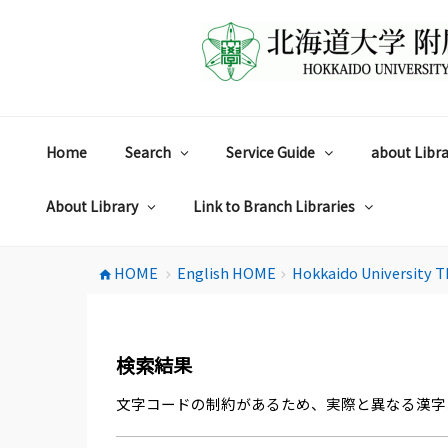
コ
ン
テ
ン
ツ
へ
ス
Home
Search
Service Guide
about Libra
キ
ッ
プ
About Library
Link to Branch Libraries
HOME
English HOME
Hokkaido University T
home
chevron_right
chevron_right
検索結果
文字コードの制約があるため、実際と異なる漢字