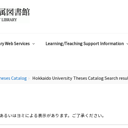
ry Web Services
Learning/Teaching Support Information
heses Catalog
Hokkaido University Theses Catalog Search resu
chevron_right
あるいはヨミによる表示があります。ご了承ください。