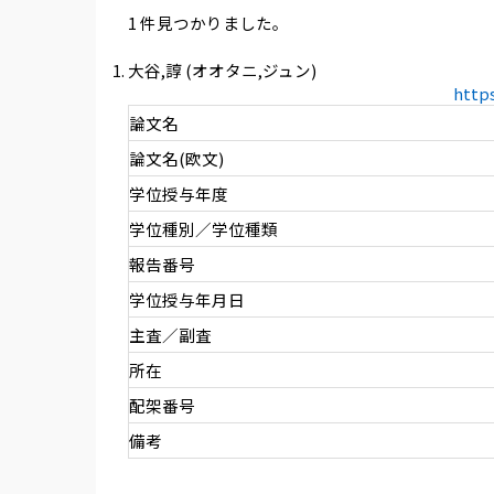
1 件見つかりました。
大谷,諄 (オオタニ,ジュン)
http
論文名
論文名(欧文)
学位授与年度
学位種別／学位種類
報告番号
学位授与年月日
主査／副査
所在
配架番号
備考