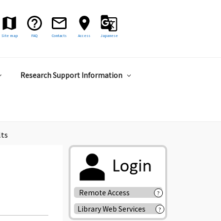
Site map
FAQ
Contacts
Access
Japanese
Research Support Information
lts
Remote Access
?
Library Web Services
?