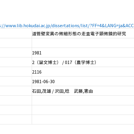
s://www.lib.hokudai.ac.jp/dissertations/list/?FF=4&LANG=ja&A
道管壁変異の微細形態の走査電子顕微鏡的研究
1981
2（論文博士） / 017（農学博士）
2116
1981-06-30
石田,茂雄 / 沢田,稔 武藤,憲由