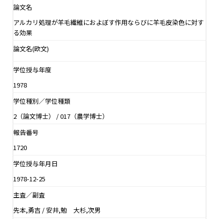
論文名
アルカリ処理が羊毛繊維におよぼす作用ならびに羊毛皮染色に対す
る効果
論文名(欧文)
学位授与年度
1978
学位種別／学位種類
2（論文博士） / 017（農学博士）
報告番号
1720
学位授与年月日
1978-12-25
主査／副査
先本,勇吉 / 安井,勉 大杉,次男