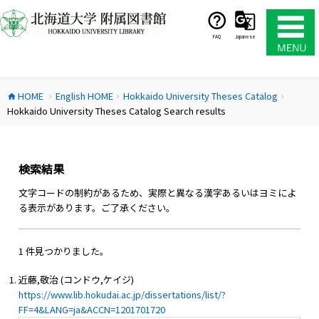
コ
ン
テ
FAQ
Japanese
ン
ツ
へ
HOME
English HOME
Hokkaido University Theses Catalog
ス
home
chevron_right
chevron_right
chevron_right
Hokkaido University Theses Catalog Search results
キ
ッ
プ
検索結果
文字コードの制約があるため、実際と異なる漢字あるいはヨミによ
る表示があります。ご了承ください。
1 件見つかりました。
近藤,敬治 (コンドウ,ケイジ)
https://www.lib.hokudai.ac.jp/dissertations/list/?
FF=4&LANG=ja&ACCN=1201701720