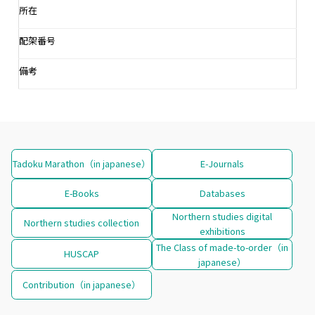
所在
配架番号
備考
Tadoku Marathon（in japanese）
E-Journals
E-Books
Databases
Northern studies digital
Northern studies collection
exhibitions
The Class of made-to-order（in
HUSCAP
japanese）
Contribution（in japanese）