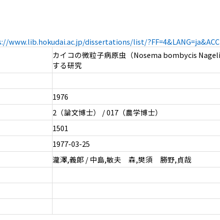
s://www.lib.hokudai.ac.jp/dissertations/list/?FF=4&LANG=ja&A
カイコの微粒子病原虫（Nosema bombycis Nag
する研究
1976
2（論文博士） / 017（農学博士）
1501
1977-03-25
瀧澤,義郎 / 中島,敏夫 森,樊須 勝野,貞哉