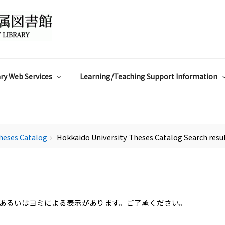
ry Web Services
Learning/Teaching Support Information
heses Catalog
Hokkaido University Theses Catalog Search resu
chevron_right
あるいはヨミによる表示があります。ご了承ください。