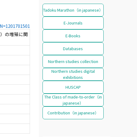
Tadoku Marathon（in japanese）
E-Journals
CCN=1201701501
eli）の増殖に関
E-Books
Databases
Northern studies collection
Northern studies digital
exhibitions
HUSCAP
The Class of made-to-order（in
japanese）
Contribution（in japanese）