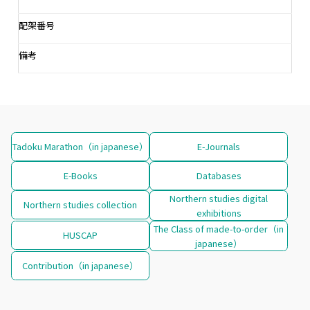
配架番号
備考
Tadoku Marathon（in japanese）
E-Journals
E-Books
Databases
Northern studies digital
Northern studies collection
exhibitions
The Class of made-to-order（in
HUSCAP
japanese）
Contribution（in japanese）