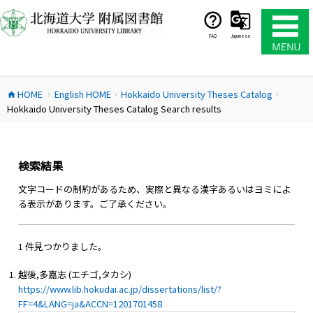
コ
ン
テ
FAQ
Japanese
ン
ツ
へ
HOME
English HOME
Hokkaido University Theses Catalog
ス
home
chevron_right
chevron_right
chevron_right
Hokkaido University Theses Catalog Search results
キ
ッ
プ
検索結果
文字コードの制約があるため、実際と異なる漢字あるいはヨミによ
る表示があります。ご了承ください。
1 件見つかりました。
越後,多嘉志 (エチゴ,タカシ)
https://www.lib.hokudai.ac.jp/dissertations/list/?
FF=4&LANG=ja&ACCN=1201701458