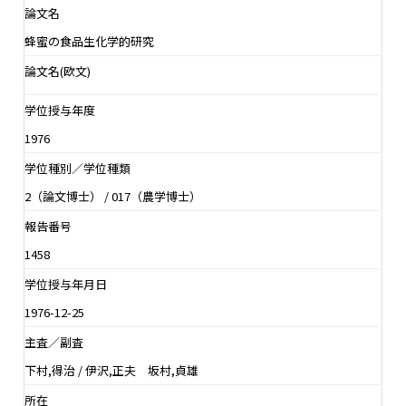
論文名
蜂蜜の食品生化学的研究
論文名(欧文)
学位授与年度
1976
学位種別／学位種類
2（論文博士） / 017（農学博士）
報告番号
1458
学位授与年月日
1976-12-25
主査／副査
下村,得治 / 伊沢,正夫 坂村,貞雄
所在