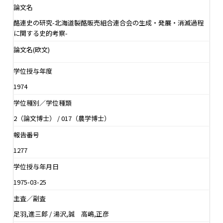
論文名
酪連史の研究-北海道製酪販売組合連合会の生成・発展・消滅過程
に関する史的考察-
論文名(欧文)
学位授与年度
1974
学位種別／学位種類
2（論文博士） / 017（農学博士）
報告番号
1277
学位授与年月日
1975-03-25
主査／副査
足羽,進三郎 / 湯沢,誠 高嶋,正彦