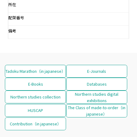
所在
配架番号
備考
Tadoku Marathon（in japanese）
E-Journals
E-Books
Databases
Northern studies digital
Northern studies collection
exhibitions
The Class of made-to-order（in
HUSCAP
japanese）
Contribution（in japanese）