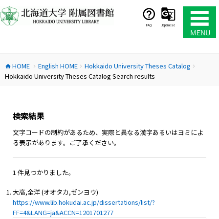
コ
ン
テ
FAQ
Japanese
ン
ツ
へ
HOME
English HOME
Hokkaido University Theses Catalog
ス
home
chevron_right
chevron_right
chevron_right
Hokkaido University Theses Catalog Search results
キ
ッ
プ
検索結果
文字コードの制約があるため、実際と異なる漢字あるいはヨミによ
る表示があります。ご了承ください。
1 件見つかりました。
大高,全洋 (オオタカ,ゼンヨウ)
https://www.lib.hokudai.ac.jp/dissertations/list/?
FF=4&LANG=ja&ACCN=1201701277