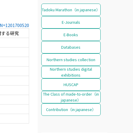
Tadoku Marathon（in japanese）
E-Journals
CCN=1201700520
関する研究
E-Books
Databases
Northern studies collection
Northern studies digital
exhibitions
HUSCAP
The Class of made-to-order（in
japanese）
Contribution（in japanese）