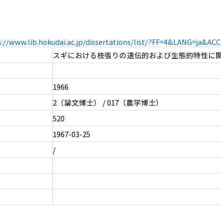
s://www.lib.hokudai.ac.jp/dissertations/list/?FF=4&LANG=ja&A
スギにおける枝張りの遺伝的および生態的特性に
1966
2（論文博士） / 017（農学博士）
520
1967-03-25
/