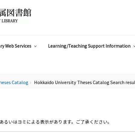
ry Web Services
Learning/Teaching Support Information
heses Catalog
Hokkaido University Theses Catalog Search resu
chevron_right
あるいはヨミによる表示があります。ご了承ください。