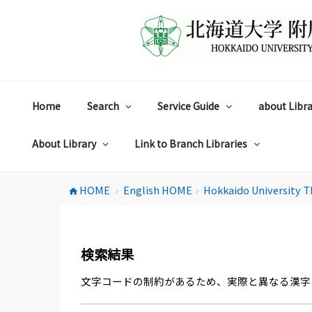
コ
ン
テ
ン
ツ
へ
ス
Home
Search
Service Guide
about Libra
キ
ッ
プ
About Library
Link to Branch Libraries
HOME
English HOME
Hokkaido University T
home
chevron_right
chevron_right
検索結果
文字コードの制約があるため、実際と異なる漢字