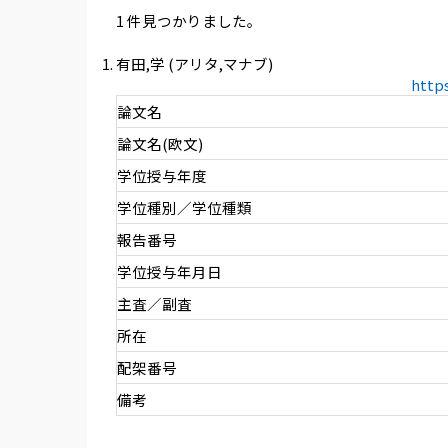
1 件見つかりました。
有田,学 (アリタ,マナブ)
http
論文名
論文名(欧文)
学位授与年度
学位種別／学位種類
報告番号
学位授与年月日
主査／副査
所在
配架番号
備考