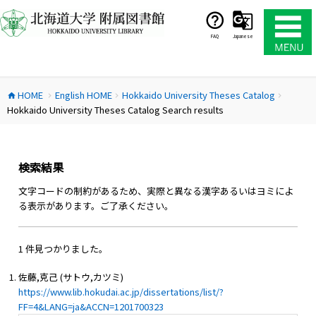
コ
ン
テ
FAQ
Japanese
ン
ツ
へ
HOME
English HOME
Hokkaido University Theses Catalog
ス
home
chevron_right
chevron_right
chevron_right
Hokkaido University Theses Catalog Search results
キ
ッ
プ
検索結果
文字コードの制約があるため、実際と異なる漢字あるいはヨミによ
る表示があります。ご了承ください。
1 件見つかりました。
佐藤,克己 (サトウ,カツミ)
https://www.lib.hokudai.ac.jp/dissertations/list/?
FF=4&LANG=ja&ACCN=1201700323