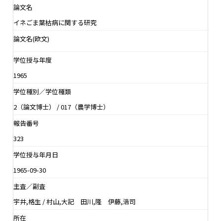
論文名
イネごま葉枯病に関する研究
論文名(欧文)
学位授与年度
1965
学位種別／学位種類
2（論文博士） / 017（農学博士）
報告番号
323
学位授与年月日
1965-09-30
主査／副査
宇井,格生 / 村山,大記 田川,隆 伊藤,浩司
所在