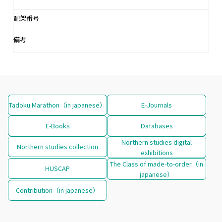
配架番号
備考
Tadoku Marathon（in japanese）
E-Journals
E-Books
Databases
Northern studies digital
Northern studies collection
exhibitions
The Class of made-to-order（in
HUSCAP
japanese）
Contribution（in japanese）