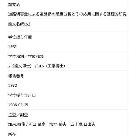
論文名
道路網容量による道路網の感度分析とその応用に関する基礎的研究
論文名(欧文)
学位授与年度
1985
学位種別／学位種類
2（論文博士） / 016（工学博士）
報告番号
2972
学位授与年月日
1986-03-25
主査／副査
加来,照俊 / 河口,至商 加地,郁夫 五十嵐,日出夫
所在