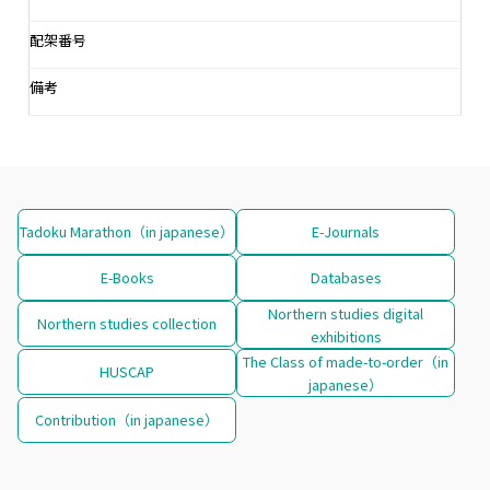
配架番号
備考
Tadoku Marathon（in japanese）
E-Journals
E-Books
Databases
Northern studies digital
Northern studies collection
exhibitions
The Class of made-to-order（in
HUSCAP
japanese）
Contribution（in japanese）