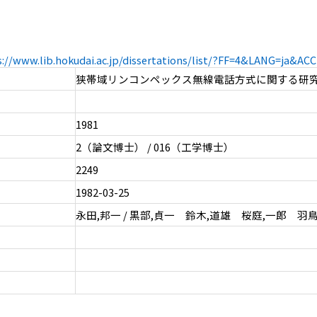
s://www.lib.hokudai.ac.jp/dissertations/list/?FF=4&LANG=ja&A
狭帯域リンコンペックス無線電話方式に関する研
1981
2（論文博士） / 016（工学博士）
2249
1982-03-25
永田,邦一 / 黒部,貞一 鈴木,道雄 桜庭,一郎 羽鳥