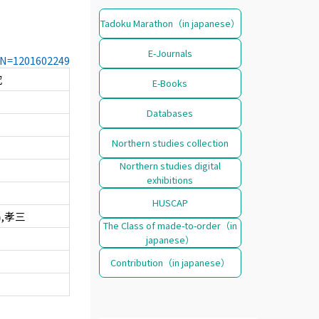
Tadoku Marathon（in japanese）
E-Journals
CCN=1201602249
究
E-Books
Databases
Northern studies collection
Northern studies digital
exhibitions
HUSCAP
,孝三
The Class of made-to-order（in
japanese）
Contribution（in japanese）