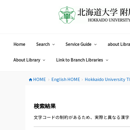
コ
ン
テ
ン
ツ
へ
ス
Home
Search
Service Guide
about Libra
キ
ッ
プ
About Library
Link to Branch Libraries
HOME
English HOME
Hokkaido University T
home
chevron_right
chevron_right
検索結果
文字コードの制約があるため、実際と異なる漢字