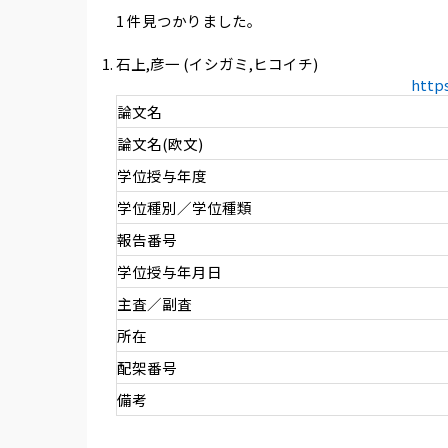
1 件見つかりました。
石上,彦一 (イシガミ,ヒコイチ)
http
論文名
論文名(欧文)
学位授与年度
学位種別／学位種類
報告番号
学位授与年月日
主査／副査
所在
配架番号
備考