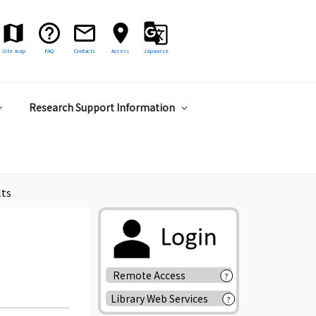
Site map
FAQ
Contacts
Access
Japanese
Research Support Information
lts
Remote Access
?
Library Web Services
?