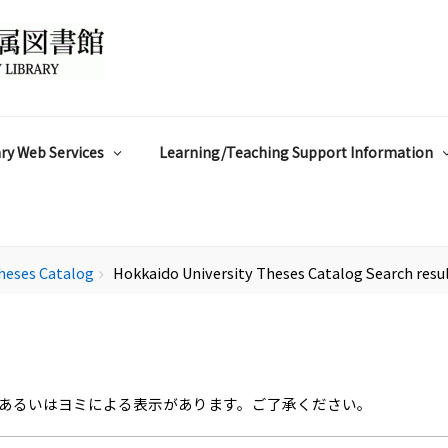
ry Web Services
Learning/Teaching Support Information
heses Catalog
Hokkaido University Theses Catalog Search resu
chevron_right
あるいはヨミによる表示があります。ご了承ください。